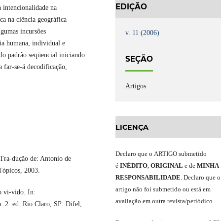
EDIÇÃO
 intencionalidade na
ca na ciência geográfica
lgumas incursões
v. 11 (2006)
ia humana, individual e
ndo padrão seqüencial iniciando
SEÇÃO
a far-se-á decodificação,
Artigos
LICENÇA
Declaro
que o
ARTIGO
submetido
Tra-dução de: Antonio de
é
INÉDITO
,
ORIGINAL
e
de
MINHA
Tópicos, 2003.
RESPONSABILIDADE
.
Declaro que o
artigo não foi submetido ou está em
vi-vido. In:
avaliação em outra revista/periódico.
2. ed. Rio Claro, SP: Difel,