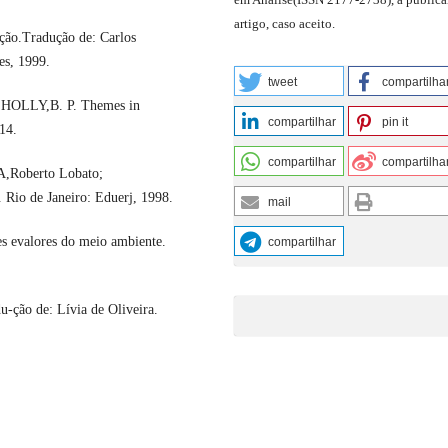
artigo, caso aceito.
o.Tradução de: Carlos
es, 1999.
tweet
compartilha
 HOLLY,B. P. Themes in
compartilhar
pin it
14.
compartilhar
compartilha
A,Roberto Lobato;
Rio de Janeiro: Eduerj, 1998.
mail
es evalores do meio ambiente.
compartilhar
u-ção de: Lívia de Oliveira.