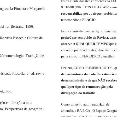
Est
ou
ciente dos itens presentes na LEI
9.610
/
98 (DIREITOS AUTORAIS)
e
me
Fugazzola Pimenta e Margareth
responsabili
z
o
por quaisquer problema
relacionados a
PLÁGIO
.
ei-ro: Bertrand, 1996.
E
stou
ciente de que o artigo submetido
poderá ser removido da Revista
,
caso 
e-vista Espaço e Cultura da
observe
A QUALQUER TEMPO
que
e
encontra publicado integralmente ou e
àfenomenologia. Tradução de:
parte em outro
PERIÓDICO
científico.
Declaro
,
COMO PRIMEIRO AUTOR
,
q
ode filosofia. 3. ed. rev. e
demais
autores do trabalho estão cien
de
sta
submiss
ão e
de
que
NÃO
recebe
qualquer tipo de remuneração pela
el,1986.
divulgação do trabalho
.
ção:em direção a uma
C
omo primeiro autor
,
a
utorizo
,
de
 Perspectivas da geografia.
antemão,
a RA’E GA -
O Espaço Geográ
em Análise
(
ISSN 2177-2738
)
,
a publica