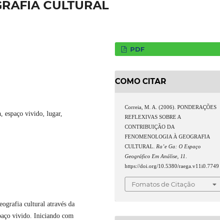
RAFIA CULTURAL
PDF
COMO CITAR
Correia, M. A. (2006). PONDERAÇÕES
, espaço vivido, lugar,
REFLEXIVAS SOBRE A
CONTRIBUIÇÃO DA
FENOMENOLOGIA À GEOGRAFIA
CULTURAL.
Ra’e Ga: O Espaço
Geográfico Em Análise
,
11
.
https://doi.org/10.5380/raega.v11i0.7749
Fomatos de Citação
ografia cultural através da
aço vivido. Iniciando com