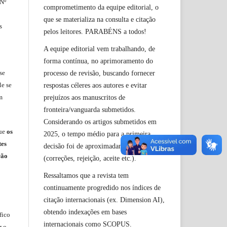
 Nº
comprometimento da equipe editorial, o
que se materializa na consulta e citação
s
pelos leitores. PARABÉNS a todos!
A equipe editorial vem trabalhando, de
forma contínua, no aprimoramento do
se
processo de revisão, buscando fornecer
le
se
respostas céleres aos autores e evitar
m
prejuízos aos manuscritos de
fronteira/vanguarda submetidos.
Considerando os artigos submetidos em
ue
os
2025, o tempo médio para a primeira
tes
decisão foi de aproximadamente 40 dias
rão
(correções, rejeição, aceite etc.).
Ressaltamos que a revista tem
continuamente progredido nos índices de
citação internacionais (ex. Dimension AI),
obtendo indexações em bases
fico
internacionais como SCOPUS.
r o