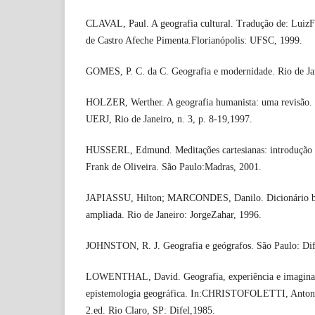
CLAVAL, Paul. A geografia cultural. Tradução de: Luiz
de Castro Afeche Pimenta.Florianópolis: UFSC, 1999.
GOMES, P. C. da C. Geografia e modernidade. Rio de Jan
HOLZER, Werther. A geografia humanista: uma revisão. R
UERJ, Rio de Janeiro, n. 3, p. 8-19,1997.
HUSSERL, Edmund. Meditações cartesianas: introdução 
Frank de Oliveira. São Paulo:Madras, 2001.
JAPIASSU, Hilton; MARCONDES, Danilo. Dicionário básic
ampliada. Rio de Janeiro: JorgeZahar, 1996.
JOHNSTON, R. J. Geografia e geógrafos. São Paulo: Dif
LOWENTHAL, David. Geografia, experiência e imagina
epistemologia geográfica. In:CHRISTOFOLETTI, Antonio.
2.ed. Rio Claro, SP: Difel,1985.