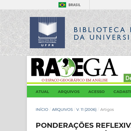
BRASIL
BIBLIOTECA 
DA UNIVERS
ATUAL
ARQUIVOS
ACESSO
CADAST
INÍCIO
/
ARQUIVOS
/
V. 11 (2006)
/
Artigos
PONDERAÇÕES REFLEXIV