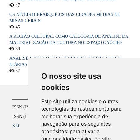
47
OS NÍVEIS HIERÁRQUICOS DAS CIDADES MÉDIAS DE
MINAS GERAIS
45
A REGIÃO CULTURAL COMO CATEGORIA DE ANÁLISE DA
MATERIALIZAÇÃO DA CULTURA NO ESPAÇO GAÚCHO
39
ANÁLISE ESPACIAL DA CONCENTRAÇÃO DAS CHUVAS
DIÁRIAS NO ESTADO DA PARAÍBA, BRASIL
37
O nosso site usa
cookies
_____________________________________________
Este site utiliza cookies e outras
ISSN (IMPRESSO) 1516-4136 até 2008
tecnologias de rastreamento para
melhorar sua experiência de
ISSN (ELETRÔNICO) 2177-2738 a partir de 2009
navegação para os seguintes
SJR
propósitos:
para ativar a
funcionalidade básica do site
.