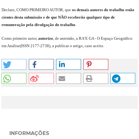
Declaro
,
COMO PRIMEIRO AUTOR
,
que
os
demais
autores do trabalho estão
cientes de
sta
submiss
ão e
de
que
NÃO
receberão qualquer tipo de
remuneração pela divulgação do trabalho
.
C
omo primeiro autor
,
a
utorizo
,
de antemão,
a RA’E GA -
O Espaço Geográfico
em Análise
(
ISSN 2177-2738
)
,
a publicar o artigo, caso aceito.
INFORMAÇÕES