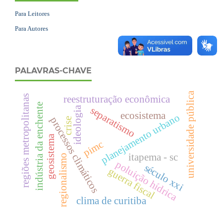
Para Leitores
Para Autores
PALAVRAS-CHAVE
universidade pública
reestruturação econômica
regiões metropolitanas
indústria da enchente
separatismo
ideologia
ecosistema
planejamento urbano
processos climáticos
crise
geosistema
pimc
itapema - sc
regionalismo
poluição hídrica
século xxi
guerra fiscal
clima de curitiba