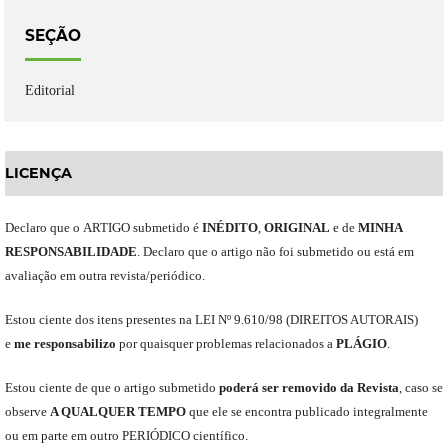
SEÇÃO
Editorial
LICENÇA
Declaro
que o
ARTIGO
submetido
é
INÉDITO
,
ORIGINAL
e
de
MINHA
RESPONSABILIDADE
.
Declaro que o artigo não foi submetido ou está em
avaliação em outra revista/periódico.
Est
ou
ciente dos itens presentes na LEI Nº 9.610
/
98 (DIREITOS AUTORAIS)
e
me
responsabili
z
o
por quaisquer problemas relacionados a
PLÁGIO
.
E
stou
ciente de que o artigo submetido
poderá ser removido da Revista
,
caso se
observe
A QUALQUER TEMPO
que
ele
se encontra publicado integralmente
ou em parte em outro
PERIÓDICO
científico.