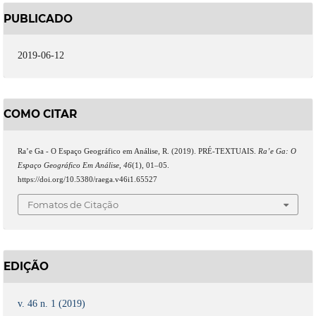
PUBLICADO
2019-06-12
COMO CITAR
Ra’e Ga - O Espaço Geográfico em Análise, R. (2019). PRÉ-TEXTUAIS.
Ra’e Ga: O
Espaço Geográfico Em Análise
,
46
(1), 01–05.
https://doi.org/10.5380/raega.v46i1.65527
Fomatos de Citação
EDIÇÃO
v. 46 n. 1 (2019)