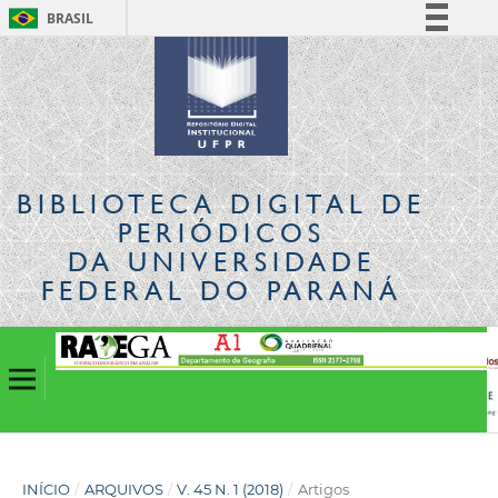
BRASIL
Simplifique!
Comunica BR
Participe
Acesso à informação
Legislação
BIBLIOTECA DIGITAL
DE
Canais
PERIÓDICOS
DA UNIVERSIDADE
FEDERAL DO PARANÁ
INÍCIO
/
ARQUIVOS
/
V. 45 N. 1 (2018)
/
Artigos