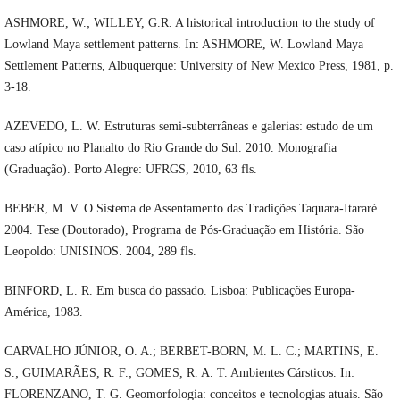
ASHMORE, W.; WILLEY, G.R. A historical introduction to the study of
Lowland Maya settlement patterns. In: ASHMORE, W. Lowland Maya
Settlement Patterns, Albuquerque: University of New Mexico Press, 1981, p.
3-18.
AZEVEDO, L. W. Estruturas semi-subterrâneas e galerias: estudo de um
caso atípico no Planalto do Rio Grande do Sul. 2010. Monografia
(Graduação). Porto Alegre: UFRGS, 2010, 63 fls.
BEBER, M. V. O Sistema de Assentamento das Tradições Taquara-Itararé.
2004. Tese (Doutorado), Programa de Pós-Graduação em História. São
Leopoldo: UNISINOS. 2004, 289 fls.
BINFORD, L. R. Em busca do passado. Lisboa: Publicações Europa-
América, 1983.
CARVALHO JÚNIOR, O. A.; BERBET-BORN, M. L. C.; MARTINS, E.
S.; GUIMARÃES, R. F.; GOMES, R. A. T. Ambientes Cársticos. In:
FLORENZANO, T. G. Geomorfologia: conceitos e tecnologias atuais. São