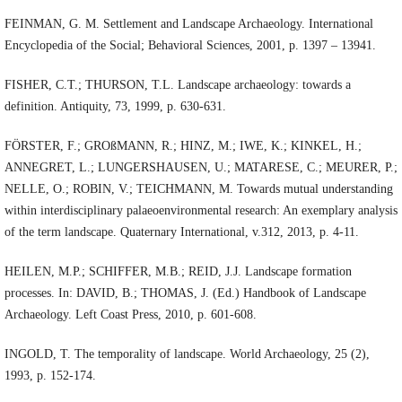
FEINMAN, G. M. Settlement and Landscape Archaeology. International
Encyclopedia of the Social; Behavioral Sciences, 2001, p. 1397 – 13941.
FISHER, C.T.; THURSON, T.L. Landscape archaeology: towards a
definition. Antiquity, 73, 1999, p. 630-631.
FÖRSTER, F.; GROßMANN, R.; HINZ, M.; IWE, K.; KINKEL, H.;
ANNEGRET, L.; LUNGERSHAUSEN, U.; MATARESE, C.; MEURER, P.;
NELLE, O.; ROBIN, V.; TEICHMANN, M. Towards mutual understanding
within interdisciplinary palaeoenvironmental research: An exemplary analysis
of the term landscape. Quaternary International, v.312, 2013, p. 4-11.
HEILEN, M.P.; SCHIFFER, M.B.; REID, J.J. Landscape formation
processes. In: DAVID, B.; THOMAS, J. (Ed.) Handbook of Landscape
Archaeology. Left Coast Press, 2010, p. 601-608.
INGOLD, T. The temporality of landscape. World Archaeology, 25 (2),
1993, p. 152-174.