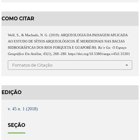
COMO CITAR
Wolf, S., & Machado, N. G. (2019). ARQUEOLOGIA DA PAISAGEM APLICADA
AO ESTUDO DE SÍTIOS ARQUEOLÓGICOS JÊ MERIDIONAIS NAS BACIAS
HIDROGRÁFICAS DOS RIOS FORQUETA E GUAPORÉ/RS.
Ra’e Ga: O Espaço
Geográfico Em Análise
,
45
(1), 268–280. https://doi.org/10.5380/raega.v45i1.55301
Fomatos de Citação
EDIÇÃO
v. 45 n. 1 (2018)
SEÇÃO