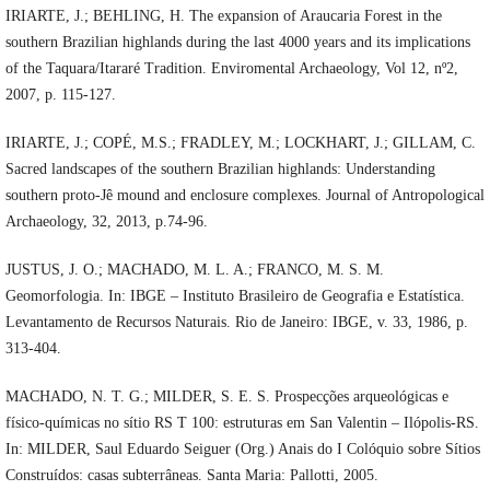
IRIARTE, J.; BEHLING, H. The expansion of Araucaria Forest in the
southern Brazilian highlands during the last 4000 years and its implications
of the Taquara/Itararé Tradition. Enviromental Archaeology, Vol 12, nº2,
2007, p. 115-127.
IRIARTE, J.; COPÉ, M.S.; FRADLEY, M.; LOCKHART, J.; GILLAM, C.
Sacred landscapes of the southern Brazilian highlands: Understanding
southern proto-Jê mound and enclosure complexes. Journal of Antropological
Archaeology, 32, 2013, p.74-96.
JUSTUS, J. O.; MACHADO, M. L. A.; FRANCO, M. S. M.
Geomorfologia. In: IBGE – Instituto Brasileiro de Geografia e Estatística.
Levantamento de Recursos Naturais. Rio de Janeiro: IBGE, v. 33, 1986, p.
313-404.
MACHADO, N. T. G.; MILDER, S. E. S. Prospecções arqueológicas e
físico-químicas no sítio RS T 100: estruturas em San Valentin – Ilópolis-RS.
In: MILDER, Saul Eduardo Seiguer (Org.) Anais do I Colóquio sobre Sítios
Construídos: casas subterrâneas. Santa Maria: Pallotti, 2005.