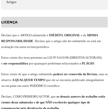
Artigos
LICENÇA
Declaro
que o
ARTIGO
submetido
é
INÉDITO
,
ORIGINAL
e
de
MINHA
RESPONSABILIDADE
.
Declaro que o artigo não foi submetido ou está em
avaliação em outra revista/periódico.
Est
ou
ciente dos itens presentes na LEI Nº 9.610
/
98 (DIREITOS AUTORAIS)
e
me
responsabili
z
o
por quaisquer problemas relacionados a
PLÁGIO
.
E
stou
ciente de que o artigo submetido
poderá ser removido da Revista
,
caso se
observe
A QUALQUER TEMPO
que
ele
se encontra publicado integralmente
ou em parte em outro
PERIÓDICO
científico.
Declaro
,
COMO PRIMEIRO AUTOR
,
que
os
demais
autores do trabalho estão
cientes de
sta
submiss
ão e
de
que
NÃO
receberão qualquer tipo de
remuneração pela divulgação do trabalho
.