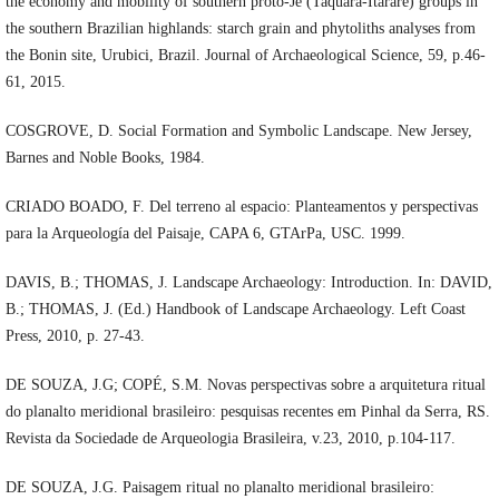
the economy and mobility of southern proto-Jê (Taquara-Itararé) groups in
the southern Brazilian highlands: starch grain and phytoliths analyses from
the Bonin site, Urubici, Brazil. Journal of Archaeological Science, 59, p.46-
61, 2015.
COSGROVE, D. Social Formation and Symbolic Landscape. New Jersey,
Barnes and Noble Books, 1984.
CRIADO BOADO, F. Del terreno al espacio: Planteamentos y perspectivas
para la Arqueología del Paisaje, CAPA 6, GTArPa, USC. 1999.
DAVIS, B.; THOMAS, J. Landscape Archaeology: Introduction. In: DAVID,
B.; THOMAS, J. (Ed.) Handbook of Landscape Archaeology. Left Coast
Press, 2010, p. 27-43.
DE SOUZA, J.G; COPÉ, S.M. Novas perspectivas sobre a arquitetura ritual
do planalto meridional brasileiro: pesquisas recentes em Pinhal da Serra, RS.
Revista da Sociedade de Arqueologia Brasileira, v.23, 2010, p.104-117.
DE SOUZA, J.G. Paisagem ritual no planalto meridional brasileiro: