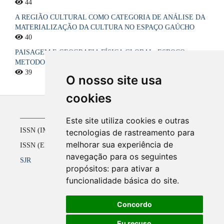
44
A REGIÃO CULTURAL COMO CATEGORIA DE ANÁLISE DA
MATERIALIZAÇÃO DA CULTURA NO ESPAÇO GAÚCHO
40
PAISAGEM E GEOGRAFIA FÍSICA GLOBAL. ESBOÇO
METODOLÓGICO
39
O nosso site usa
cookies
_____________________________________________
Este site utiliza cookies e outras
ISSN (IMPRESSO) 1516-4136 até 2008
tecnologias de rastreamento para
melhorar sua experiência de
ISSN (ELETRÔNICO) 2177-2738 a partir de 2009
navegação para os seguintes
SJR
propósitos:
para ativar a
funcionalidade básica do site
.
Concordo
Eu recuso