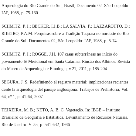
Arqueologia do Rio Grande do Sul, Brasil, Documento 02. São Leopoldo:
IAP, 1988, p. 75-130.
SCHMITZ, P. I.; BECKER, I.I.B.; LA SALVIA, F.; LAZZAROTTO, D.;
RIBEIRO, P.A.M. Pesquisas sobre a Tradição Taquara no nordeste do Rio
Grande do Sul. Documentos 02, São Leopoldo: IAP, 1988, p. 5-74.
SCHMITZ, P. I.; ROGGE, J.H. 107 casas subterrâneas no início do
povoamento Jê Meridional em Santa Catarina: Rincão dos Albinos. Revista
do Museu de Arqueologia e Etnologia, v.21, 2011, p.185-204.
SEGURA, J. S. Redefiniendo el registro material: implicaciones recientes
desde la arqueología del paisaje anglosajona. Trabajos de Prehistoria, Vol.
64, nº 1, p. 41-64, 2007.
TEIXEIRA, M. B.; NETO, A. B. C. Vegetação. In: IBGE – Instituto
Brasileiro de Geografia e Estatística. Levantamento de Recursos Naturais.
Rio de Janeiro: V. 33, p. 541-632, 1986.