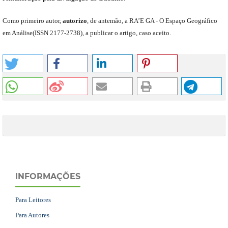
C
omo primeiro autor
,
a
utorizo
,
de antemão,
a RA’E GA -
O Espaço Geográfico
em Análise
(
ISSN 2177-2738
)
,
a publicar o artigo, caso aceito.
INFORMAÇÕES
Para Leitores
Para Autores