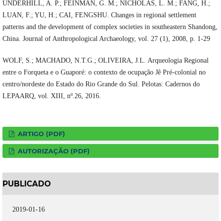
UNDERHILL, A. P.; FEINMAN, G. M.; NICHOLAS, L. M.; FANG, H.;
LUAN, F.; YU, H.; CAI, FENGSHU. Changes in regional settlement
patterns and the development of complex societies in southeastern Shandong,
China. Journal of Anthropological Archaeology, vol. 27 (1), 2008, p. 1-29
WOLF, S.; MACHADO, N.T.G.; OLIVEIRA, J.L. Arqueologia Regional
entre o Forqueta e o Guaporé: o contexto de ocupação Jê Pré-colonial no
centro/nordeste do Estado do Rio Grande do Sul. Pelotas: Cadernos do
LEPAARQ, vol. XIII, nº.26, 2016.
ARTIGO (PDF)
AUTORIZAÇÃO (PDF)
PUBLICADO
2019-01-16