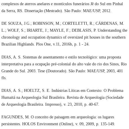
complexos de aterros anelares e montículos funerários Jê do Sul em Pinhal
da Serra, RS. Dissertação (Mestrado). São Paulo: MAE/USP, 2012.
DE SOUZA, J.G.; ROBINSON, M.; CORTELETTI, R.; CÁRDENAS, M.
L.; WOLF, S.; IRIARTE, J.; MAYLE, F.; DEBLASIS, P. Understanding the
chronology and occupation dynamics of oversized pit houses in the southern
Brazilian Highlands. Plos One, v.11, 2016b, p. 1 - 24.
DIAS, A. S. Sistemas de assentamento e estilo tecnológico: uma proposta
interpretativa para a ocupação pré-colonial do alto vale do rio dos Sinos, Rio
Grande do Sul. 2003. Tese (Doutorado). São Paulo: MAE/USP, 2003, 401
fls.
DIAS, A. S.; HOELTZ, S. E. Indústrias Líticas em Contexto: O Problema
Humaitá na Arqueologia Sul Brasileira. Revista de Arqueologia (Sociedade
de Arqueologia Brasileira. Impresso), v. 23, 2010, p. 40-67.
FAGUNDES, M. O conceito de paisagem em arqueologia: os lugares
persistentes. HOLOS Environment (Online), v. 09, 2009, p. 135-149.