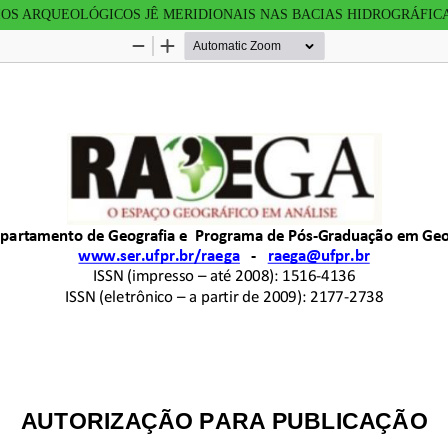
OS ARQUEOLÓGICOS JÊ MERIDIONAIS NAS BACIAS HIDROGRÁFIC