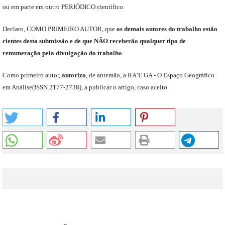
ou em parte em outro
PERIÓDICO
científico.
Declaro
,
COMO PRIMEIRO AUTOR
,
que
os
demais
autores do trabalho estão
cientes de
sta
submiss
ão e
de
que
NÃO
receberão qualquer tipo de
remuneração pela divulgação do trabalho
.
C
omo primeiro autor
,
a
utorizo
,
de antemão,
a RA’E GA -
O Espaço Geográfico
em Análise
(
ISSN 2177-2738
)
,
a publicar o artigo, caso aceito.