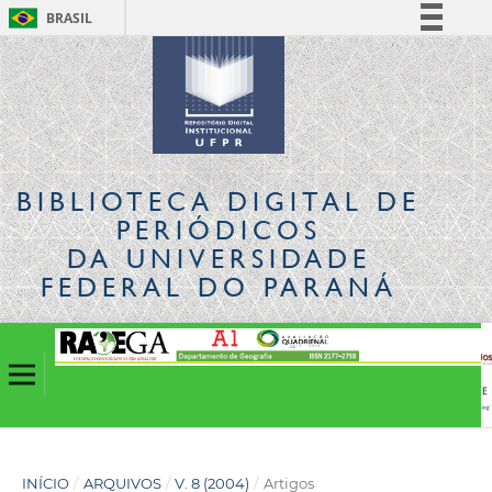
BRASIL
Simplifique!
Comunica BR
Participe
Acesso à informação
Legislação
BIBLIOTECA DIGITAL
DE
Canais
PERIÓDICOS
DA UNIVERSIDADE
FEDERAL DO PARANÁ
INÍCIO
/
ARQUIVOS
/
V. 8 (2004)
/
Artigos