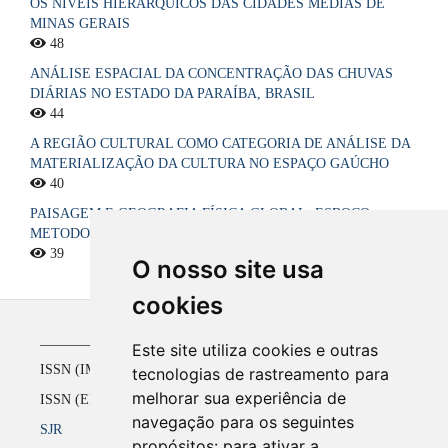
OS NÍVEIS HIERÁRQUICOS DAS CIDADES MÉDIAS DE
MINAS GERAIS
48
ANÁLISE ESPACIAL DA CONCENTRAÇÃO DAS CHUVAS
DIÁRIAS NO ESTADO DA PARAÍBA, BRASIL
44
A REGIÃO CULTURAL COMO CATEGORIA DE ANÁLISE DA
MATERIALIZAÇÃO DA CULTURA NO ESPAÇO GAÚCHO
40
PAISAGEM E GEOGRAFIA FÍSICA GLOBAL. ESBOÇO
METODOLÓGICO
39
O nosso site usa
cookies
_____________________________________________
Este site utiliza cookies e outras
ISSN (IMPRESSO) 1516-4136 até 2008
tecnologias de rastreamento para
melhorar sua experiência de
ISSN (ELETRÔNICO) 2177-2738 a partir de 2009
navegação para os seguintes
SJR
propósitos:
para ativar a