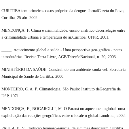
CURITIBA tem primeiros casos próprios da dengue. JornalGazeta do Povo,
Curitiba, 25 abr. 2002.
MENDONÇA, F. Clima e criminalidade: ensaio analítico dacorrelação entre
a criminalidade urbana e temperatura do ar.Curitiba: UFPR, 2001.
_____. Aquecimento global e saúde - Uma perspectiva geo-gráfica - notas
introdutórias. Revista Terra Livre, AGB/DireçãoNacional, n. 20, 2003.
MINISTÉRIO DA SAÚDE. Construindo um ambiente saudá-vel. Secretaria
Municipal de Saúde de Curitiba, 2000.
MONTEIRO, C. A. F. Climatologia. São Paulo: Instituto deGeografia da
USP, 1971.
MENDONÇA, F.; NOGAROLLI, M. O Paraná no aquecimentoglobal: uma
explicitação das relações geográficas entre o locale o global.Londrina, 2002.
PAULA, E. V. Evolução temporo-espacial de algumas doençasem Curitiba