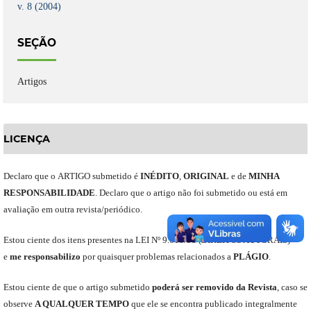
v. 8 (2004)
SEÇÃO
Artigos
LICENÇA
Declaro
que o
ARTIGO
submetido
é
INÉDITO
,
ORIGINAL
e
de
MINHA
RESPONSABILIDADE
.
Declaro que o artigo não foi submetido ou está em
avaliação em outra revista/periódico.
Est
ou
ciente dos itens presentes na LEI Nº 9.610
/
98 (DIREITOS AUTORAIS)
e
me
responsabili
z
o
por quaisquer problemas relacionados a
PLÁGIO
.
E
stou
ciente de que o artigo submetido
poderá ser removido da Revista
,
caso se
observe
A QUALQUER TEMPO
que
ele
se encontra publicado integralmente