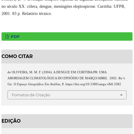
no século XX: cólera, dengue, meningites eleptospirose. Curitiba: UFPR,
2001. 83 p. Relatório técnico.
PDF
COMO CITAR
de OLIVEIRA, M. M. F. (2004). A DENGUE EM CURITIBA/PR: UMA
ABORDAGEM CLIMATOLÓGICA DO EPISÓDIO DE MARÇO/ABRIL  2002.
Ra’e
Ga: O Espaço Geográfico Em Análise
,
8
. https://doi.org/10.5380/raega.v8i0.3382
Fomatos de Citação
EDIÇÃO