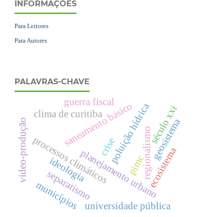
INFORMAÇÕES
Para Leitores
Para Autores
PALAVRAS-CHAVE
guerra fiscal
saneamento básico
poluição hídrica
século xxi
clima de curitiba
geosistema
vídeo-produção
regionalismo
processos climáticos
crise
ecosistema
planejamento urbano
pimc
ideologia
separatismo
municípios
universidade pública