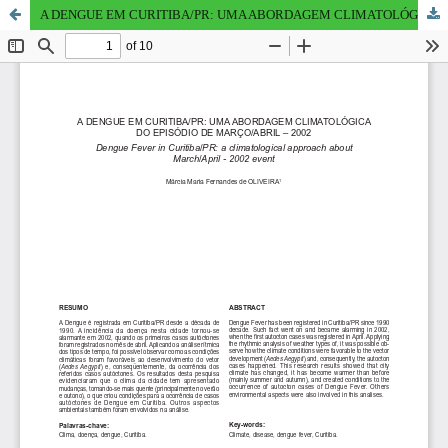
A DENGUE EM CURITIBA/PR: UMA ABORDAGEM CLIMATOLÓGICA DO EPISÓDIO DE MARÇO/ABRIL  2002