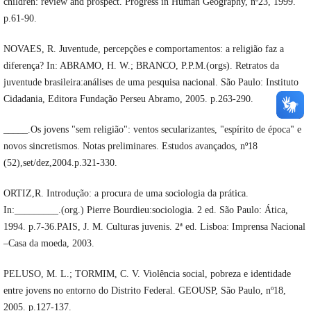
children: review and prospect. Progress in Human Geography, nº23, 1999.
p.61-90.
NOVAES, R. Juventude, percepções e comportamentos: a religião faz a
diferença? In: ABRAMO, H. W.; BRANCO, P.P.M.(orgs). Retratos da
juventude brasileira:análises de uma pesquisa nacional. São Paulo: Instituto
Cidadania, Editora Fundação Perseu Abramo, 2005. p.263-290.
_____.Os jovens "sem religião": ventos secularizantes, "espírito de época" e
novos sincretismos. Notas preliminares. Estudos avançados, nº18
(52),set/dez,2004.p.321-330.
ORTIZ,R. Introdução: a procura de uma sociologia da prática.
In:_________.(org.) Pierre Bourdieu:sociologia. 2 ed. São Paulo: Ática,
1994. p.7-36.PAIS, J. M. Culturas juvenis. 2ª ed. Lisboa: Imprensa Nacional
–Casa da moeda, 2003.
PELUSO, M. L.; TORMIM, C. V. Violência social, pobreza e identidade
entre jovens no entorno do Distrito Federal. GEOUSP, São Paulo, nº18,
2005. p.127-137.