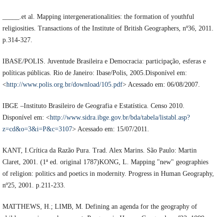
_____.et al. Mapping intergenerationalities: the formation of youthful
religiosities. Transactions of the Institute of British Geographers, nº36, 2011.
p.314-327.
IBASE/POLIS. Juventude Brasileira e Democracia: participação, esferas e
políticas públicas. Rio de Janeiro: Ibase/Polis, 2005.Disponível em:
<
http://www.polis.org.br/download/105.pdf
> Acessado em: 06/08/2007.
IBGE –Instituto Brasileiro de Geografia e Estatística. Censo 2010.
Disponível em: <
http://www.sidra.ibge.gov.br/bda/tabela/listabl.asp?
z=cd&o=3&i=P&c=3107
> Acessado em: 15/07/2011.
KANT, I.Crítica da Razão Pura. Trad. Alex Marins. São Paulo: Martin
Claret, 2001. (1ª ed. original 1787)KONG, L. Mapping "new" geographies
of religion: politics and poetics in modernity. Progress in Human Geography,
nº25, 2001. p.211-233.
MATTHEWS, H.; LIMB, M. Defining an agenda for the geography of