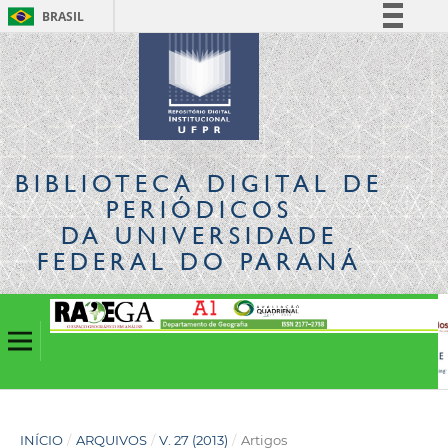
BRASIL
Simplifique!
Comunica BR
Participe
Acesso à informação
Legislação
BIBLIOTECA DIGITAL
DE
Canais
PERIÓDICOS
DA UNIVERSIDADE
FEDERAL DO PARANÁ
INÍCIO
/
ARQUIVOS
/
V. 27 (2013)
/
Artigos