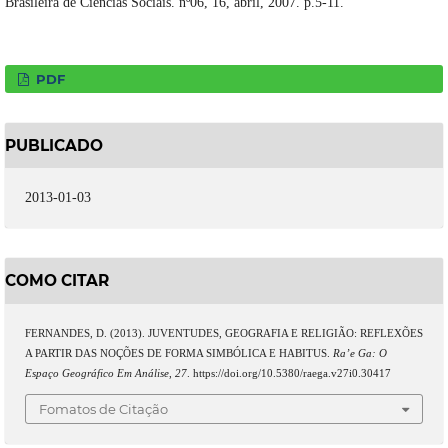
Brasileira de Ciências Sociais. nº06, 16, abril, 2007. p.5-11.
PDF
PUBLICADO
2013-01-03
COMO CITAR
FERNANDES, D. (2013). JUVENTUDES, GEOGRAFIA E RELIGIÃO: REFLEXÕES
A PARTIR DAS NOÇÕES DE FORMA SIMBÓLICA E HABITUS.
Ra’e Ga: O
Espaço Geográfico Em Análise
,
27
. https://doi.org/10.5380/raega.v27i0.30417
Fomatos de Citação