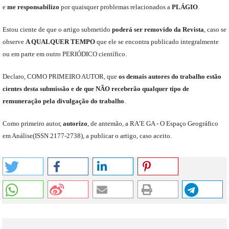
e
me
responsabili
z
o
por quaisquer problemas relacionados a
PLÁGIO
.
E
stou
ciente de que o artigo submetido
poderá ser removido da Revista
,
caso se
observe
A QUALQUER TEMPO
que
ele
se encontra publicado integralmente
ou em parte em outro
PERIÓDICO
científico.
Declaro
,
COMO PRIMEIRO AUTOR
,
que
os
demais
autores do trabalho estão
cientes de
sta
submiss
ão e
de
que
NÃO
receberão qualquer tipo de
remuneração pela divulgação do trabalho
.
C
omo primeiro autor
,
a
utorizo
,
de antemão,
a RA’E GA -
O Espaço Geográfico
em Análise
(
ISSN 2177-2738
)
,
a publicar o artigo, caso aceito.