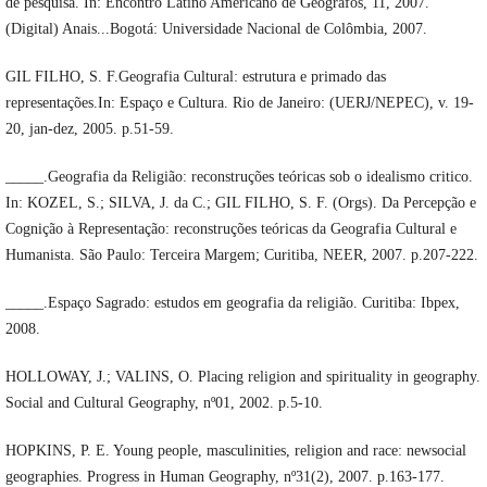
de pesquisa. In: Encontro Latino Americano de Geógrafos, 11, 2007.
(Digital) Anais...Bogotá: Universidade Nacional de Colômbia, 2007.
GIL FILHO, S. F.Geografia Cultural: estrutura e primado das
representações.In: Espaço e Cultura. Rio de Janeiro: (UERJ/NEPEC), v. 19-
20, jan-dez, 2005. p.51-59.
_____.Geografia da Religião: reconstruções teóricas sob o idealismo critico.
In: KOZEL, S.; SILVA, J. da C.; GIL FILHO, S. F. (Orgs). Da Percepção e
Cognição à Representação: reconstruções teóricas da Geografia Cultural e
Humanista. São Paulo: Terceira Margem; Curitiba, NEER, 2007. p.207-222.
_____.Espaço Sagrado: estudos em geografia da religião. Curitiba: Ibpex,
2008.
HOLLOWAY, J.; VALINS, O. Placing religion and spirituality in geography.
Social and Cultural Geography, nº01, 2002. p.5-10.
HOPKINS, P. E. Young people, masculinities, religion and race: newsocial
geographies. Progress in Human Geography, nº31(2), 2007. p.163-177.