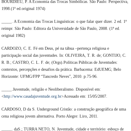
BOURDIEU, P. A Economia das Trocas Simbólicas. São Paulo: Perspectiva,
1998.(1ª ed.original 1974)
_____. A Economia das Trocas Linguísticas: o que falar quer dizer. 2 ed. 1ª
reimpr. São Paulo: Editora da Universidade de São Paulo, 2008. (1ª ed.
original 1982)
CARDOZO, C. E. Fé em Deus, pé na tábua –pertença religiosa e
participação social das juventudes. In: OLIVEIRA, T. R. de; GONTIJO, C.
R. B.; CASTRO, C. L. F. de; (Orgs).Políticas Públicas de Juventudes:
contextos, percepções e desafios da prática. Barbacema: EdUEMG; Belo
Horizonte: UFMG/FPP “Tancredo Neves”, 2010. p.75-96.
_____.Juventude, religião e Neoliberalismo. Disponível em:
<
http://www.casadajuventude.org.br
>Acessado em: 15/05/2007.
CARDOSO, D da S. Underground Cristão: a construção geográfica de uma
cena religiosa jovem alternativa. Porto Alegre: Liro, 2011.
_____. daS.; TURRA NETO, N. Juventude, cidade e território: esboço de