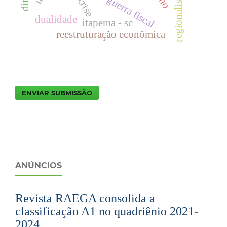
regionalismo
guerra fiscal
crise
dualidade
itapema - sc
reestruturação econômica
ENVIAR SUBMISSÃO
ANÚNCIOS
Revista RAEGA consolida a
classificação A1 no quadriênio 2021-
2024