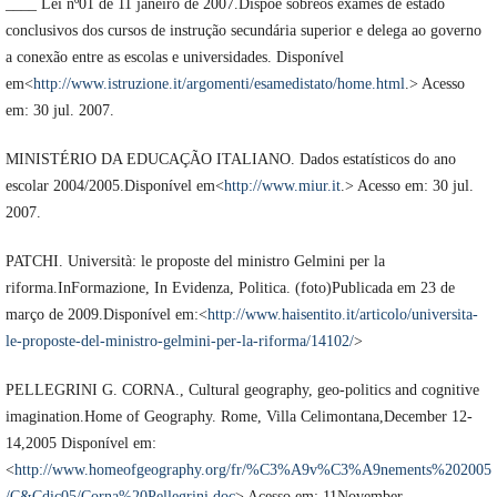
____ Lei nº01 de 11 janeiro de 2007.Dispõe sobreos exames de estado
conclusivos dos cursos de instrução secundária superior e delega ao governo
a conexão entre as escolas e universidades. Disponível
em<
http://www.istruzione.it/argomenti/esamedistato/home.html
.> Acesso
em: 30 jul. 2007.
MINISTÉRIO DA EDUCAÇÃO ITALIANO. Dados estatísticos do ano
escolar 2004/2005.Disponível em<
http://www.miur.it
.> Acesso em: 30 jul.
2007.
PATCHI. Università: le proposte del ministro Gelmini per la
riforma.InFormazione, In Evidenza, Politica. (foto)Publicada em 23 de
março de 2009.Disponível em:<
http://www.haisentito.it/articolo/universita-
le-proposte-del-ministro-gelmini-per-la-riforma/14102/
>
PELLEGRINI G. CORNA., Cultural geography, geo-politics and cognitive
imagination.Home of Geography. Rome, Villa Celimontana,December 12-
14,2005 Disponível em:
<
http://www.homeofgeography.org/fr/%C3%A9v%C3%A9nements%202005
/C&Cdic05/Corna%20Pellegrini.doc
> Acesso em: 11November