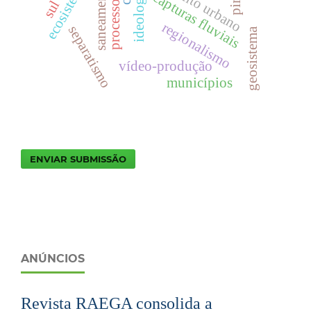
ecosistema
ideologia
pimc
capturas fluviais
regionalismo
separatismo
geosistema
vídeo-produção
municípios
ENVIAR SUBMISSÃO
ANÚNCIOS
Revista RAEGA consolida a