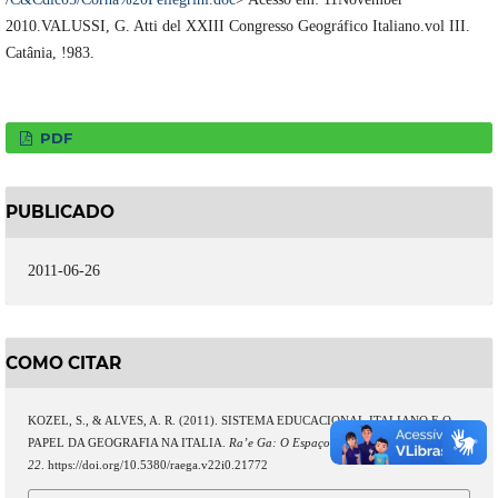
2010.VALUSSI, G. Atti del XXIII Congresso Geográfico Italiano.vol III.
Catânia, !983.
PDF
PUBLICADO
2011-06-26
COMO CITAR
KOZEL, S., & ALVES, A. R. (2011). SISTEMA EDUCACIONAL ITALIANO E O
PAPEL DA GEOGRAFIA NA ITALIA.
Ra’e Ga: O Espaço Geográfico Em Análise
,
22
. https://doi.org/10.5380/raega.v22i0.21772