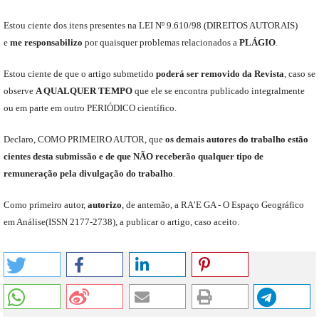
Est
ou
ciente dos itens presentes na LEI Nº 9.610
/
98 (DIREITOS AUTORAIS)
e
me
responsabili
z
o
por quaisquer problemas relacionados a
PLÁGIO
.
E
stou
ciente de que o artigo submetido
poderá ser removido da Revista
,
caso se
observe
A QUALQUER TEMPO
que
ele
se encontra publicado integralmente
ou em parte em outro
PERIÓDICO
científico.
Declaro
,
COMO PRIMEIRO AUTOR
,
que
os
demais
autores do trabalho estão
cientes de
sta
submiss
ão e
de
que
NÃO
receberão qualquer tipo de
remuneração pela divulgação do trabalho
.
C
omo primeiro autor
,
a
utorizo
,
de antemão,
a RA’E GA -
O Espaço Geográfico
em Análise
(
ISSN 2177-2738
)
,
a publicar o artigo, caso aceito.