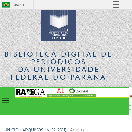
BRASIL
Simplifique!
Comunica BR
Participe
Acesso à informação
Legislação
BIBLIOTECA DIGITAL
DE
Canais
PERIÓDICOS
DA UNIVERSIDADE
FEDERAL DO PARANÁ
INÍCIO
/
ARQUIVOS
/
V. 22 (2011)
/
Artigos