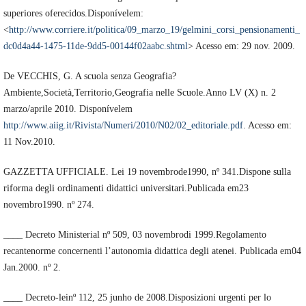
superiores oferecidos.Disponívelem:
<
http://www.corriere.it/politica/09_marzo_19/gelmini_corsi_pensionamenti_
dc0d4a44-1475-11de-9dd5-00144f02aabc.shtml
> Acesso em: 29 nov. 2009.
De VECCHIS, G. A scuola senza Geografia?
Ambiente,Società,Territorio,Geografia nelle Scuole.Anno LV (X) n. 2
marzo/aprile 2010. Disponívelem
http://www.aiig.it/Rivista/Numeri/2010/N02/02_editoriale.pdf
. Acesso em:
11 Nov.2010.
GAZZETTA UFFICIALE. Lei 19 novembrode1990, nº 341.Dispone sulla
riforma degli ordinamenti didattici universitari.Publicada em23
novembro1990. nº 274.
____ Decreto Ministerial nº 509, 03 novembrodi 1999.Regolamento
recantenorme concernenti l’autonomia didattica degli atenei. Publicada em04
Jan.2000. nº 2.
____ Decreto-leinº 112, 25 junho de 2008.Disposizioni urgenti per lo