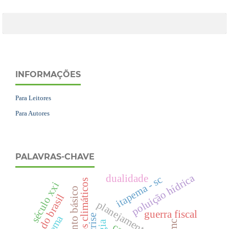
INFORMAÇÕES
Para Leitores
Para Autores
PALAVRAS-CHAVE
poluição hídrica
dualidade
itapema - sc
processos climáticos
século xxi
saneamento básico
sul do brasil
planejamento urbano
guerra fiscal
crise