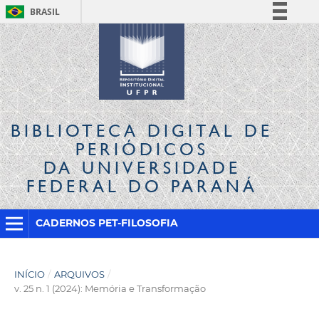
BRASIL
Simplifique!
Comunica BR
Participe
Acesso à informação
Legislação
BIBLIOTECA DIGITAL
DE
Canais
PERIÓDICOS
DA UNIVERSIDADE
FEDERAL DO PARANÁ
CADERNOS PET-FILOSOFIA
INÍCIO
/
ARQUIVOS
/
v. 25 n. 1 (2024): Memória e Transformação