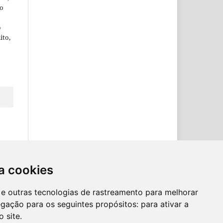
ão
o
ito,
a cookies
es e outras tecnologias de rastreamento para melhorar
egação para os seguintes propósitos:
para ativar a
o site
.