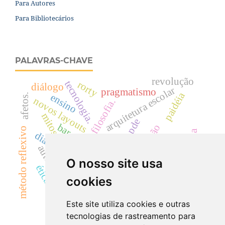
Para Autores
Para Bibliotecários
PALAVRAS-CHAVE
revolução
tecnologia.
rorty
diálogo
arquitetura escolar
pragmatismo
paidéia
ensino
afetos.
novos layouts
filosofia.
mitos
pde
bar
reificação
método reflexivo
metodologia
diálogo e ética.
empreendedorismo
arquétipos.
autonomia
imagem
fotografia
O nosso site usa
ética
flusser
conhecimento
cookies
representação
Este site utiliza cookies e outras
tecnologias de rastreamento para