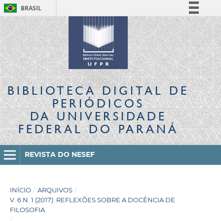
BRASIL
Simplifique!
Comunica BR
Participe
Acesso à informação
Legislação
BIBLIOTECA DIGITAL
DE
Canais
PERIÓDICOS
DA UNIVERSIDADE
FEDERAL DO PARANÁ
REVISTA DO NESEF
INÍCIO
/
ARQUIVOS
/
V. 6 N. 1 (2017): REFLEXÕES SOBRE A DOCÊNCIA DE
FILOSOFIA
/