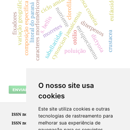
pesca costeira
clorofila-a
eufáusidos
ciclo anual
variação geográfica
caracteres morfométricos
composição específica
litoral do paraná
nutriente
cynoscion jamaicensis
fixadores
s. bellis
diterpenos
morretes
enriquecimento
sabellariidae
crustacea
otólio
dictyota
poluição
O nosso site usa
ENVIAR SUBMISSÃO
cookies
Este site utiliza cookies e outras
ISSN no suporte impresso
0102-6224
tecnologias de rastreamento para
melhorar sua experiência de
ISSN no suporte eletrônico
2965-6265
navegação para os seguintes