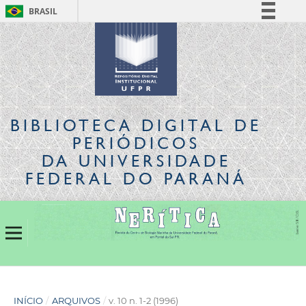
BRASIL
Simplifique!
Comunica BR
Participe
Acesso à informação
Legislação
BIBLIOTECA DIGITAL
DE
Canais
PERIÓDICOS
DA UNIVERSIDADE
FEDERAL DO PARANÁ
INÍCIO
/
ARQUIVOS
/
v. 10 n. 1-2 (1996)