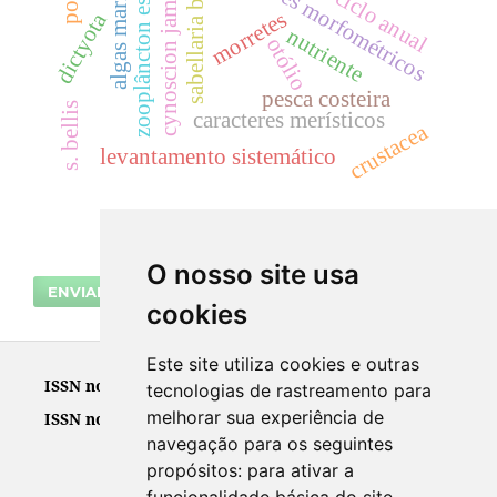
cynoscion jamaicensis
zooplâncton estuarino
caracteres morfométricos
algas marinhas
sabellaria bella
ciclo anual
morretes
dictyota
nutriente
otólio
pesca costeira
s. bellis
caracteres merísticos
crustacea
levantamento sistemático
O nosso site usa
ENVIAR SUBMISSÃO
cookies
Este site utiliza cookies e outras
ISSN no suporte impresso
0102-6224
tecnologias de rastreamento para
melhorar sua experiência de
ISSN no suporte eletrônico
2965-6265
navegação para os seguintes
propósitos:
para ativar a