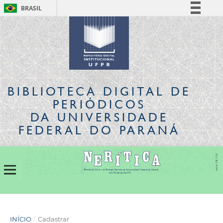
BRASIL
Simplifique!
Comunica BR
Participe
Acesso à informação
Legislação
BIBLIOTECA DIGITAL
DE
Canais
PERIÓDICOS
DA UNIVERSIDADE
FEDERAL DO PARANÁ
INÍCIO
/
Cadastrar