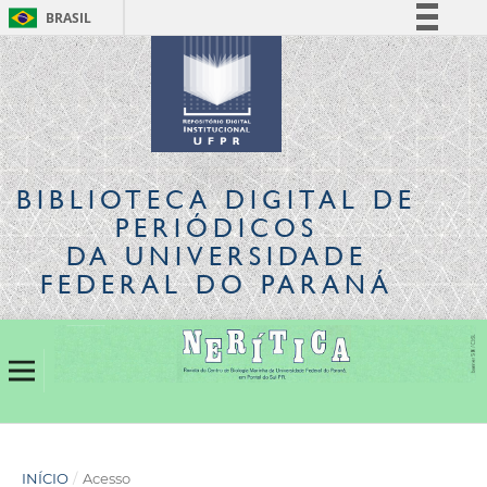
BRASIL
Simplifique!
Comunica BR
Participe
Acesso à informação
Legislação
BIBLIOTECA DIGITAL
DE
Canais
PERIÓDICOS
DA UNIVERSIDADE
FEDERAL DO PARANÁ
INÍCIO
/
Acesso