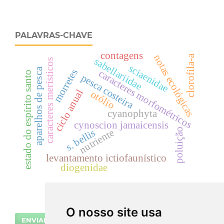
PALAVRAS-CHAVE
contagens
notas ecológicas
clorofila-a
sabellariidae
caracteres merísticos
sciaenidae
aparelhos de pesca
morretes
caracteres morfométricos
estado do espírito santo
pesca costeira
ciclo anual
otólio
cyanophyta
cynoscion jamaicensis
poluição
nutriente
s. bellis
levantamento ictiofaunístico
diogenidae
O nosso site usa
ENVIAR SUBMISSÃO