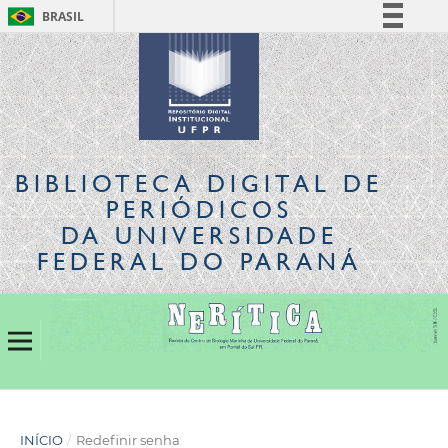
BRASIL
Simplifique!
Comunica BR
Participe
Acesso à informação
Legislação
BIBLIOTECA DIGITAL
DE
Canais
PERIÓDICOS
DA UNIVERSIDADE
FEDERAL DO PARANÁ
INÍCIO
/
Redefinir senha