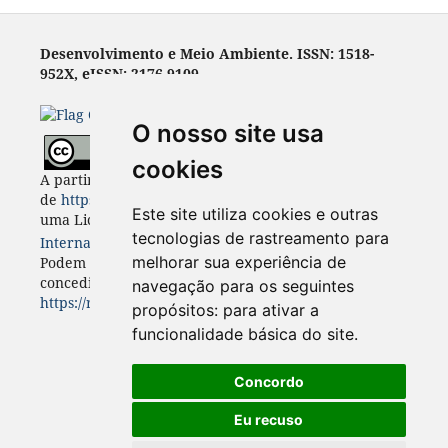
Desenvolvimento e Meio Ambiente. ISSN: 1518-
952X, eISSN: 2176-9109
O nosso site usa
cookies
A partir de 2023, Desenvolvimento e Meio Ambiente
de
https://revistas.ufpr.br/made
está licenciada com
Este site utiliza cookies e outras
uma Licença
Creative Commons - Atribuição 4.0
tecnologias de rastreamento para
Internacional
. CC BY 4.0
melhorar sua experiência de
Podem estar disponíveis autorizações adicionais às
concedidas no âmbito desta licença em
navegação para os seguintes
https://revistas.ufpr.br/made/about
.
propósitos:
para ativar a
funcionalidade básica do site
.
Concordo
Eu recuso