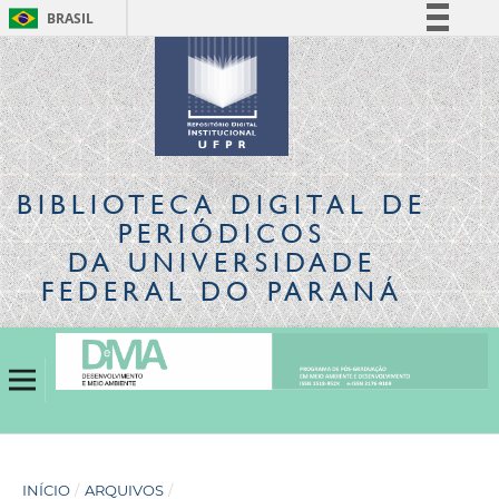
BRASIL
Simplifique!
Comunica BR
Participe
Acesso à informação
Legislação
BIBLIOTECA DIGITAL
DE
Canais
PERIÓDICOS
DA UNIVERSIDADE
FEDERAL DO PARANÁ
INÍCIO
/
ARQUIVOS
/