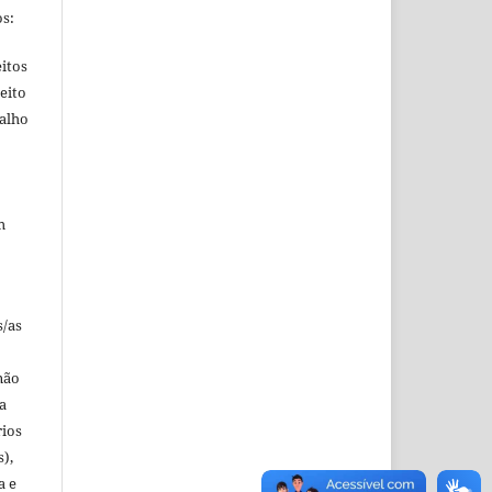
s:
itos
eito
balho
m
s/as
não
a
rios
s),
a e