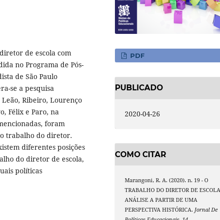
 diretor de escola com
PDF
dida no Programa de Pós-
sta de São Paulo
PUBLICADO
ra-se a pesquisa
o Leão, Ribeiro, Lourenço
o, Félix e Paro, na
2020-04-26
 mencionadas, foram
o trabalho do diretor.
existem diferentes posições
COMO CITAR
lho do diretor de escola,
ais políticas
Marangoni, R. A. (2020). n. 19 - O
TRABALHO DO DIRETOR DE ESCOLA
ANÁLISE A PARTIR DE UMA
PERSPECTIVA HISTÓRICA.
Jornal De
Políticas Educacionais
,
14
.