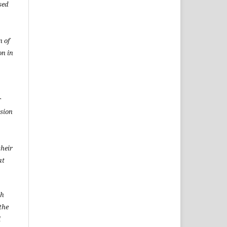
sed
n of
on in
r
rsion
heir
at
sh
the
l