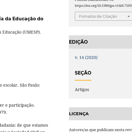
https://doi.org/10.5380/jpe.v14i0.7105
Fomatos de Citação
ia da Educação do
m Educação (UMESP).
EDIÇÃO
v. 14 (2020)
SEÇÃO
 escolar. São Paulo:
Artigos
r e participação.
979.
LICENÇA
idadania: de que estamos
Autores/as que publicam nesta rev