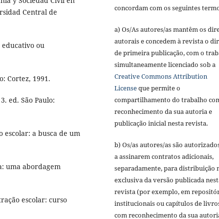
nía y Sociedad Civil en
concordam com os seguintes termo
rsidad Central de
a) Os/As autores/as mantêm os dire
autorais e concedem à revista o dir
a educativo ou
de primeira publicação, com o tra
simultaneamente licenciado sob a
Creative Commons Attribution
o: Cortez, 1991.
License
que permite o
compartilhamento do trabalho co
3. ed. São Paulo:
reconhecimento da sua autoria e
publicação inicial nesta revista.
ão escolar: a busca de um
b) Os/as autores/as são autorizado
a assinarem contratos adicionais,
iva: uma abordagem
separadamente, para distribuição 
exclusiva da versão publicada nest
revista (por exemplo, em repositó
ação escolar: curso
institucionais ou capítulos de livro
com reconhecimento da sua autori