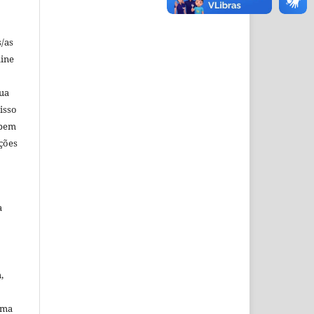
s/as
line
sua
isso
 bem
ções
a
,
ema