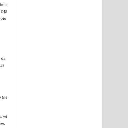
ica e
o OJS
poio
 da
ara
o the
t and
ion,