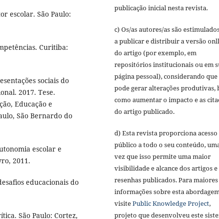
publicação inicial nesta revista.
or escolar. São Paulo:
c) Os/as autores/as são estimulado
a publicar e distribuir a versão onl
mpetências. Curitiba:
do artigo (por exemplo, em
repositórios institucionais ou em 
página pessoal), considerando que 
sentações sociais do
pode gerar alterações produtivas,
ional. 2017. Tese.
como aumentar o impacto e as cita
ção, Educação e
do artigo publicado.
aulo, São Bernardo do
d) Esta revista proporciona acesso
público a todo o seu conteúdo, um
autonomia escolar e
vez que isso permite uma maior
vro, 2011.
visibilidade e alcance dos artigos e
resenhas publicados. Para maiores
desafios educacionais do
informações sobre esta abordagem
visite
Public Knowledge Project
,
projeto que desenvolveu este sist
tica. São Paulo: Cortez,