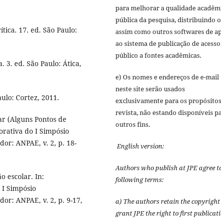
para melhorar a qualidade acadêm
pública da pesquisa, distribuindo 
tica. 17. ed. São Paulo:
assim como outros softwares de a
ao sistema de publicação de acesso
público a fontes acadêmicas.
 3. ed. São Paulo: Ática,
e) Os nomes e endereços de e-mail
neste site serão usados
aulo: Cortez, 2011.
exclusivamente para os propósitos
revista, não estando disponíveis p
ar (Alguns Pontos de
outros fins.
orativa do I Simpósio
or: ANPAE, v. 2, p. 18-
English version:
Authors who publish at JPE agree t
 escolar. In:
following terms:
 I Simpósio
or: ANPAE, v. 2, p. 9-17,
a) The authors retain the copyrigh
grant JPE the right to first publicat