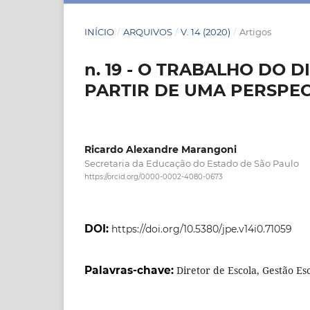
INÍCIO
/
ARQUIVOS
/
V. 14 (2020)
/
Artigos
n. 19 - O TRABALHO DO 
PARTIR DE UMA PERSPEC
Ricardo Alexandre Marangoni
Secretaria da Educação do Estado de São Paulo
https://orcid.org/0000-0002-4080-0673
DOI:
https://doi.org/10.5380/jpe.v14i0.71059
Palavras-chave:
Diretor de Escola, Gestão Esc