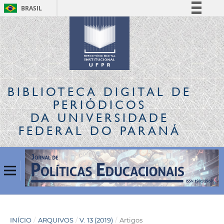
BRASIL
Simplifique!
Comunica BR
Participe
Acesso à informação
Legislação
BIBLIOTECA DIGITAL
DE
Canais
PERIÓDICOS
DA UNIVERSIDADE
FEDERAL DO PARANÁ
INÍCIO
/
ARQUIVOS
/
V. 13 (2019)
/
Artigos