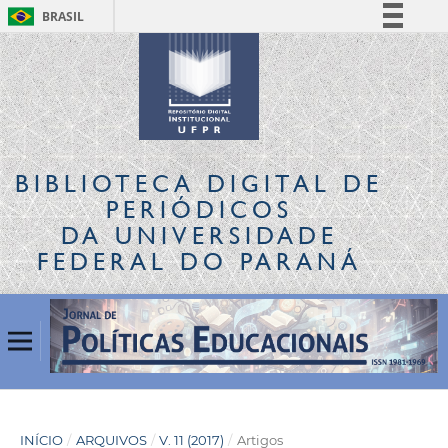
BRASIL
Simplifique!
Comunica BR
Participe
Acesso à informação
Legislação
BIBLIOTECA DIGITAL
DE
Canais
PERIÓDICOS
DA UNIVERSIDADE
FEDERAL DO PARANÁ
INÍCIO
/
ARQUIVOS
/
V. 11 (2017)
/
Artigos