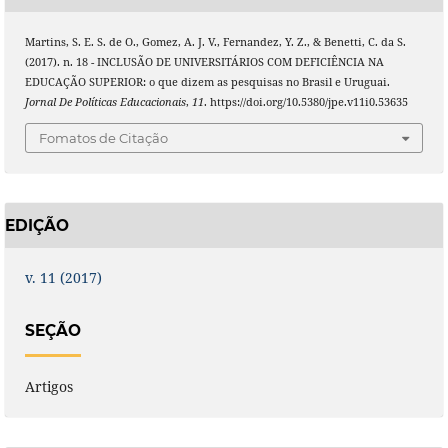
Martins, S. E. S. de O., Gomez, A. J. V., Fernandez, Y. Z., & Benetti, C. da S.
(2017). n. 18 - INCLUSÃO DE UNIVERSITÁRIOS COM DEFICIÊNCIA NA
EDUCAÇÃO SUPERIOR: o que dizem as pesquisas no Brasil e Uruguai.
Jornal De Políticas Educacionais
,
11
. https://doi.org/10.5380/jpe.v11i0.53635
Fomatos de Citação
EDIÇÃO
v. 11 (2017)
SEÇÃO
Artigos