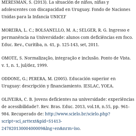
MERESMAN, S. (2013). La situación de niños, niñas y
adolescentes con discapacidad en Uruguay. Fondo de Naciones
Unidas para la Infancia UNICEF
MOREIRA, L. C.; BOLSANELLO, M. A.; SELGER, R. G. Ingresso e
permanência na Universidade: alunos com deficiências em foco.
Educ. Rev., Curitiba, n. 41, p. 125-143, set, 2011.
OMOTE, S. Normalização, integração e inclusão. Ponto de Vista.
v. 1, n. 1, jul/dez, 1999.
ODDONE, G.; PERERA, M. (2005). Educación superior en
Uruguay: descripción y financiamiento. IESLAC, YOEA.
OLIVEIRA, C. B. Jovens deficientes na universidade: experiências
de acessibilidade?. Rev. Bras. Educ. 2013, vol.18, n.55, pp. 961-
984. Recuperado de:
http://www.scielo.br/scielo.php?
script=sci_arttext&pid=S1413-
24782013000400009&lng=en&nrm=iso
.