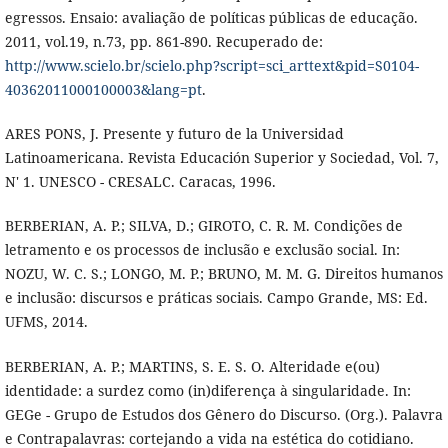
egressos. Ensaio: avaliação de políticas públicas de educação.
2011, vol.19, n.73, pp. 861-890. Recuperado de:
http://www.scielo.br/scielo.php?script=sci_arttext&pid=S0104-
40362011000100003&lang=pt
.
ARES PONS, J. Presente y futuro de la Universidad
Latinoamericana. Revista Educación Superior y Sociedad, Vol. 7,
N' 1. UNESCO - CRESALC. Caracas, 1996.
BERBERIAN, A. P.; SILVA, D.; GIROTO, C. R. M. Condições de
letramento e os processos de inclusão e exclusão social. In:
NOZU, W. C. S.; LONGO, M. P.; BRUNO, M. M. G. Direitos humanos
e inclusão: discursos e práticas sociais. Campo Grande, MS: Ed.
UFMS, 2014.
BERBERIAN, A. P.; MARTINS, S. E. S. O. Alteridade e(ou)
identidade: a surdez como (in)diferença à singularidade. In:
GEGe - Grupo de Estudos dos Gênero do Discurso. (Org.). Palavra
e Contrapalavras: cortejando a vida na estética do cotidiano.