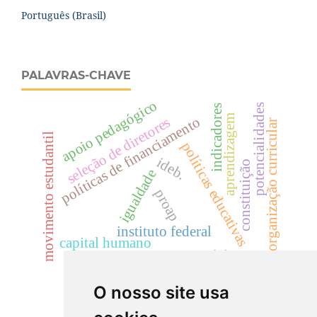
Português (Brasil)
PALAVRAS-CHAVE
apoio pedagógico
potencialidades
indicadores
aprendizagem
políticas de financiamento
seleção de diretores
reorganização curricular
movimento estudantil
políticas educativas
ideb.
constituição
igualdade
proap
instituto federal
capital humano
cotas sociais
epistemologia
O nosso site usa