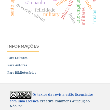
pompeii
arte engajada
john xxiii
são paulo
material culture
felicidade
militares
irmãos
military
india
INFORMAÇÕES
Para Leitores
Para Autores
Para Bibliotecários
Os textos da revista estão licenciados
com uma Licença
Creative Commons Atribuição-
NãoComercial-CompartilhaIgual 4.0 Internacional