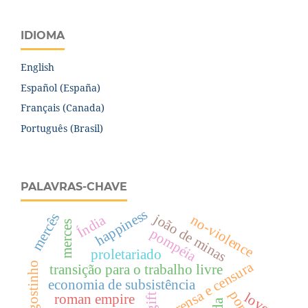
IDIOMA
English
Español (España)
Français (Canada)
Português (Brasil)
PALAVRAS-CHAVE
happiness
mercês
joão de minas
Índia
no-violence
merces
pompéia
proletariado
imprensa e censura
santo agostinho
transição para o trabalho livre
economia de subsistência
love
roman empire
gift