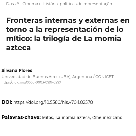
Dossiê - Cinema e História: políticas de representação
Fronteras internas y externas en
torno a la representación de lo
mítico: la trilogía de La momia
azteca
Silvana Flores
Universidad de Buenos Aires (UBA), Argentina / CONICET
https://orcid.org/0000-0003-0991-029X
DOI:
https://doi.org/10.5380/his.v70i1.82578
Palavras-chave:
Mitos, La momia azteca, Cine mexicano