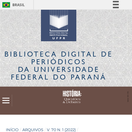
BRASIL
Simplifique!
Comunica BR
Participe
Acesso à informação
Legislação
BIBLIOTECA DIGITAL
DE
Canais
PERIÓDICOS
DA UNIVERSIDADE
FEDERAL DO PARANÁ
INÍCIO
/
ARQUIVOS
/
V. 70 N. 1 (2022)
/