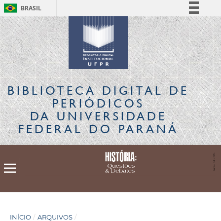
BRASIL
Simplifique!
Comunica BR
Participe
Acesso à informação
Legislação
BIBLIOTECA DIGITAL
DE
Canais
PERIÓDICOS
DA UNIVERSIDADE
FEDERAL DO PARANÁ
INÍCIO
/
ARQUIVOS
/