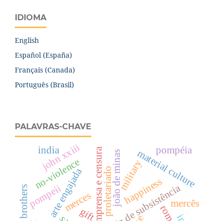
IDIOMA
English
Español (España)
Français (Canada)
Português (Brasil)
PALAVRAS-CHAVE
john xxiii
india
pompéia
imprensa e censura
material culture
joão de minas
no-violence
military
proletariado
arte engajada
happiness
economia de subsistência
pompeii
brothers
merces
mercês
gift