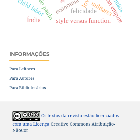
roman empire
irmãos
love
são paulo
child labor
militares
felicidade
Índia
style versus function
INFORMAÇÕES
Para Leitores
Para Autores
Para Bibliotecários
Os textos da revista estão licenciados
com uma Licença
Creative Commons Atribuição-
NãoComercial-CompartilhaIgual 4.0 Internacional