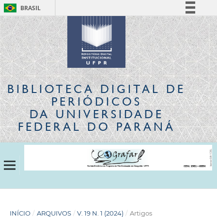
BRASIL
Simplifique!
Comunica BR
Participe
Acesso à informação
Legislação
BIBLIOTECA DIGITAL
DE
Canais
PERIÓDICOS
DA UNIVERSIDADE
FEDERAL DO PARANÁ
INÍCIO
/
ARQUIVOS
/
V. 19 N. 1 (2024)
/
Artigos