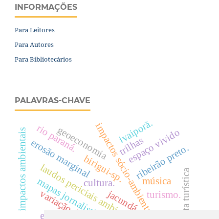
INFORMAÇÕES
Para Leitores
Para Autores
Para Bibliotecários
PALAVRAS-CHAVE
ivaiporã.
impactos sócio-ambientais
rio paraná.
geoeconomia
espaço vivido
impactos ambientais
trilhas
erosão marginal
ribeirão preto.
birigui-sp.
laudos periciais ambientais
oferta turística
música
mapas jornalísticos
cultura.
jacundá.
variação de área
turismo.
escola