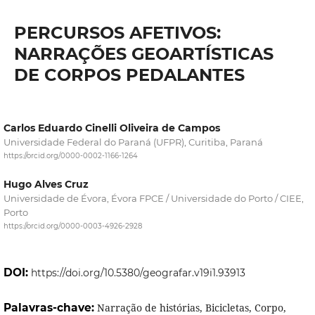
PERCURSOS AFETIVOS:
NARRAÇÕES GEOARTÍSTICAS
DE CORPOS PEDALANTES
Carlos Eduardo Cinelli Oliveira de Campos
Universidade Federal do Paraná (UFPR), Curitiba, Paraná
https://orcid.org/0000-0002-1166-1264
Hugo Alves Cruz
Universidade de Évora, Évora FPCE / Universidade do Porto / CIEE,
Porto
https://orcid.org/0000-0003-4926-2928
DOI:
https://doi.org/10.5380/geografar.v19i1.93913
Palavras-chave:
Narração de histórias, Bicicletas, Corpo,