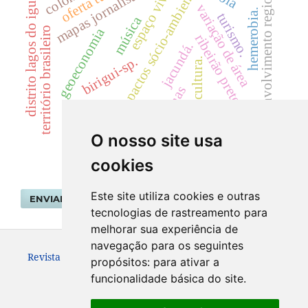
espaço vivido
desenvolvimento regional.
impactos sócio-ambientais
mapas jornalísticos
distrito lagos do iguaçu
variação de área
hemerobia.
turismo.
música
território brasileiro
geoeconomia
ribeirão preto.
jacundá.
birigui-sp.
cultura.
trilhas
laudos periciais ambientais
O nosso site usa
cookies
Este site utiliza cookies e outras
ENVIAR SUBMISSÃO
tecnologias de rastreamento para
melhorar sua experiência de
navegação para os seguintes
Revista Geografar ISSN: 1981-089X
propósitos:
para ativar a
funcionalidade básica do site
.