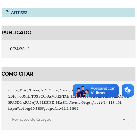
ARTIGO
PUBLICADO
10/24/2016
COMO CITAR
Santos, E. A., Santos, S. S. C. dos, Souza, R. M. e, & Sampaio, R. M. de A.
(2016). CONFLITOS SOCIOAMBIENTAIS EM COMUNIDADES PESQUEIRAS DA
GRANDE ARACAJU, SERGIPE, BRASIL.
Revista Geografar
,
11
(1), 113–132.
https://doi.org/10.5380/geografar.v11i1.48981
Fomatos de Citação