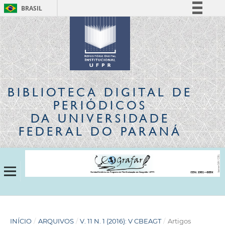
BRASIL
Simplifique!
Comunica BR
Participe
Acesso à informação
Legislação
BIBLIOTECA DIGITAL
DE
Canais
PERIÓDICOS
DA UNIVERSIDADE
FEDERAL DO PARANÁ
INÍCIO
/
ARQUIVOS
/
V. 11 N. 1 (2016): V CBEAGT
/
Artigos