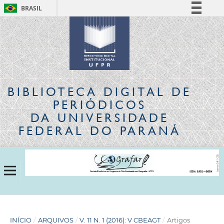
BRASIL
Simplifique!
Comunica BR
Participe
Acesso à informação
Legislação
BIBLIOTECA DIGITAL
DE
Canais
PERIÓDICOS
DA UNIVERSIDADE
FEDERAL DO PARANÁ
INÍCIO
/
ARQUIVOS
/
V. 11 N. 1 (2016): V CBEAGT
/
Artigos