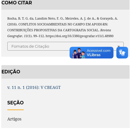
COMO CITAR
Rocha, B. T. G. da, Landim Neto, F. O., Meireles, A. J. de A., & Gorayeb, A.
(2016). CONFLITOS SOCIOAMBIENTAIS NO CAMPO EM APODI-RN:
CONTRIBUIÇÕES PROPOSITIVAS DA CARTOGRAFIA SOCIAL.
Revista
Geografar
,
11
(1), 99–112. https://doi.org/10.5380/geografar.v11i1.48980
Fomatos de Citação
EDIÇÃO
v. 11 n. 1 (2016): V CBEAGT
SEÇÃO
Artigos