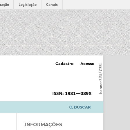
mação
Legislação
Canais
Cadastro
Acesso
BUSCAR
INFORMAÇÕES