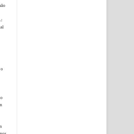
não
.:
al
 o
mo
em
m
rmos