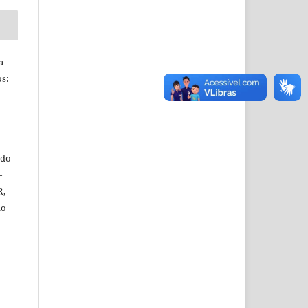
a
s:
ado
—
R,
do