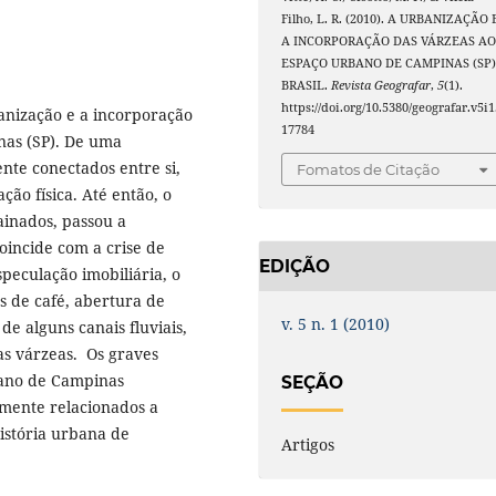
Filho, L. R. (2010). A URBANIZAÇÃO 
A INCORPORAÇÃO DAS VÁRZEAS A
ESPAÇO URBANO DE CAMPINAS (SP)
BRASIL.
Revista Geografar
,
5
(1).
https://doi.org/10.5380/geografar.v5i1
anização e a incorporação
17784
nas (SP). De uma
te conectados entre si,
Fomatos de Citação
ão física. Até então, o
ainados, passou a
coincide com a crise de
EDIÇÃO
speculação imobiliária, o
de café, abertura de
v. 5 n. 1 (2010)
de alguns canais fluviais,
s várzeas. Os graves
bano de Campinas
SEÇÃO
amente relacionados a
istória urbana de
Artigos