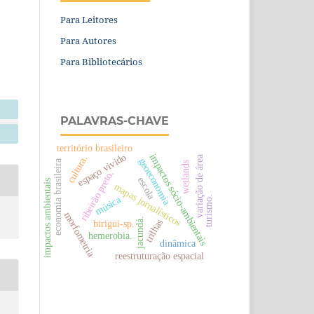
Para Leitores
Para Autores
Para Bibliotecários
PALAVRAS-CHAVE
território brasileiro
espaço vivido
impactos sócio-ambientais
cultura.
variação de área
geoeconomia
economia brasileira
wetlands
ribeirão preto.
escola
impactos ambientais
mapas jornalísticos
música
turismo.
morfometria
jacundá.
trilhas
birigui-sp.
hemerobia.
dinâmica
reestruturação espacial