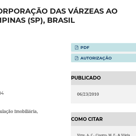
CORPORAÇÃO DAS VÁRZEAS AO
INAS (SP), BRASIL
PDF
AUTORIZAÇÃO
PUBLICADO
84
06/23/2010
ulação Imobiliária,
COMO CITAR
Vitte, A. C., Cisotto, M. F., & Vilela