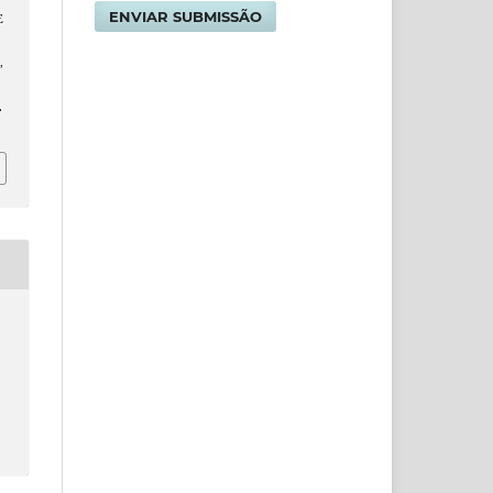
ENVIAR SUBMISSÃO
E
O
,
.