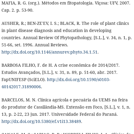
MAFIA, R. G. (org.). Métodos em fitopatologia. Viçosa: UFV, 2007.
Cap. 2. p. 53-90.
AUSHER, R.; BEN-ZE'EV, I. S.; BLACK, R. The role of plant clinics
in plant disease diagnosis and education in developing
countries. Annual Review Of Phytopathology, [S.L.], v. 34, n. 1, p.
51-66, set. 1996. Annual Reviews.
http://dx.doi.org/10.1146/annurev.phyto.34.1.51
.
BARBOSA FILHO, F. de H. A crise econômica de 2014/2017.
Estudos Avançados, [S.L.], v. 31, n. 89, p. 51-60, abr. 2017.
FapUNIFESP (SciELO).
http://dx.doi.org/10.1590/s0103-
40142017.31890006
.
BARCELOS, M. N. Clínica agrícola e pecuária da UEMS na feira
do produtor de Cassilândia-MS. Extensão em Foco, [S.L.], v. 1, n.
13, p. 2-22, 23 jun. 2017. Universidade Federal do Paraná.
http://dx.doi.org/10.5380/ef.v1i13.38489
.