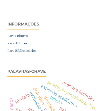
INFORMAÇÕES
Para Leitores
Para Autores
Para Bibliotecários
PALAVRAS-CHAVE
produção jornalística.
acervo e inclusão
extensão acadêmica
dolomitas
avaliação por pares
história
tensão
diversidade.
acesso