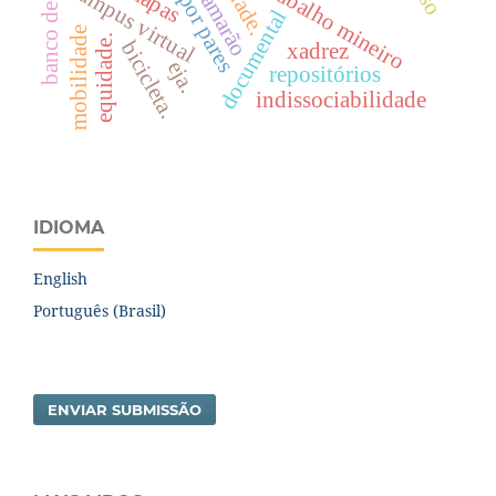
banco de dados
trabalho mineiro
mapas
campus virtual
camarão
documental
mobilidade
equidade.
bicicleta.
xadrez
eja.
repositórios
indissociabilidade
IDIOMA
English
Português (Brasil)
ENVIAR SUBMISSÃO