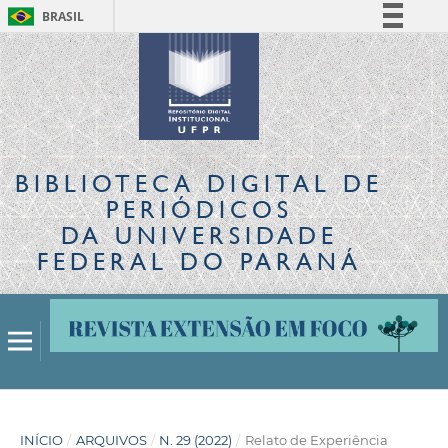
BRASIL
Simplifique!
Comunica BR
Participe
Acesso à informação
Legislação
BIBLIOTECA DIGITAL
DE
Canais
PERIÓDICOS
DA UNIVERSIDADE
FEDERAL DO PARANÁ
INÍCIO
/
ARQUIVOS
/
N. 29 (2022)
/
Relato de Experiência