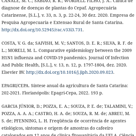
CANALE, M. C.; SABIAO, R. R.; WORDELL FILHO, J. A.. Clínica de
diagnose de doenças de plantas do Cepaf. Agropecuária
Catarinense, [S.L.], v. 33, n. 3, p. 22-24, 30 dez. 2020. Empresa de
Pesquisa Agropecuaria e Extensao Rural de Santa Catarina.
http://dx.doi.org/10.52945/rac.v33i3.731
.
COSTA, V. G. da; SAIVISH, M. V.; SANTOS, D. E. R.; SILVA, R. F. de
L.; MORELI, M. L. Comparative epidemiology between the 2009
H1N1 influenza and COVID-19 pandemics. Journal Of Infection
And Public Health, [S.L.], v. 13, n. 12, p. 1797-1804, dez. 2020.
Elsevier BV.
http://dx.doi.org/10.1016/j.jiph.2020.09.023
.
EPAGRI/CEPA. Síntese anual da agricultura de Santa Catarina:
202-2021. Florianópolis: Epagri-Cepa, 2022. 193 p.
GARCIA JÚNIOR, D.; POZZA, E. A.; SOUZA, P. E. de; TALAMINI, V.;
POZZA, A. A. A.; CASTRO, H. A. de; SOUZA, R. M. de; ABREU, M.
S. de; PFENNING, L. H. Freqüência de ocorrência de agentes
etiológicos, sintomas e origem de amostras do cafeeiro
catalogados em 12 anos de clínica fitossanitária da UFLA. Ciência