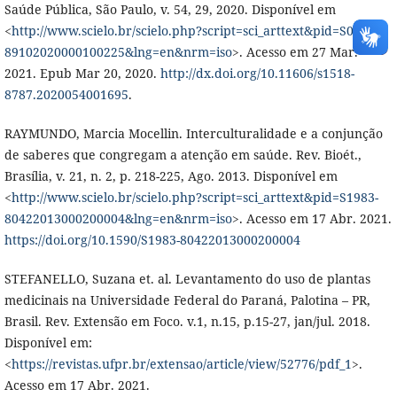
Saúde Pública, São Paulo, v. 54, 29, 2020. Disponível em
<
http://www.scielo.br/scielo.php?script=sci_arttext&pid=S0034-
89102020000100225&lng=en&nrm=iso
>. Acesso em 27 Mar.
2021. Epub Mar 20, 2020.
http://dx.doi.org/10.11606/s1518-
8787.2020054001695
.
RAYMUNDO, Marcia Mocellin. Interculturalidade e a conjunção
de saberes que congregam a atenção em saúde. Rev. Bioét.,
Brasília, v. 21, n. 2, p. 218-225, Ago. 2013. Disponível em
<
http://www.scielo.br/scielo.php?script=sci_arttext&pid=S1983-
80422013000200004&lng=en&nrm=iso
>. Acesso em 17 Abr. 2021.
https://doi.org/10.1590/S1983-80422013000200004
STEFANELLO, Suzana et. al. Levantamento do uso de plantas
medicinais na Universidade Federal do Paraná, Palotina – PR,
Brasil. Rev. Extensão em Foco. v.1, n.15, p.15-27, jan/jul. 2018.
Disponível em:
<
https://revistas.ufpr.br/extensao/article/view/52776/pdf_1
>.
Acesso em 17 Abr. 2021.