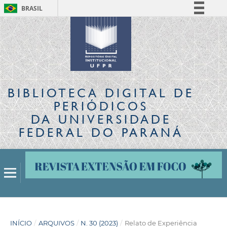
BRASIL
Simplifique!
Comunica BR
Participe
Acesso à informação
Legislação
BIBLIOTECA DIGITAL
DE
Canais
PERIÓDICOS
DA UNIVERSIDADE
FEDERAL DO PARANÁ
INÍCIO
/
ARQUIVOS
/
N. 30 (2023)
/
Relato de Experiência