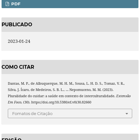
PDF
PUBLICADO
2023-01-24
COMO CITAR
Dantas, M. P., de Albuquerque, M. H. M., Sousa, L. H. D. S., Tomaz, V. R.,
Silva, J. Ícaro, de Medeiros, S. B. L., … Nepomuceno, M. M. (2023).
Pluralidade do cuidar: a saúde em contexto de interculturalidade.
Extensão
Em Foco
, (30). https://doi.org/10.5380/ef.v0i30.82660
Fomatos de Citação