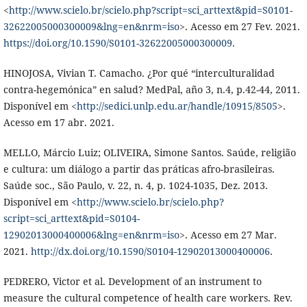
<
http://www.scielo.br/scielo.php?script=sci_arttext&pid=S0101-
32622005000300009&lng=en&nrm=iso
>. Acesso em 27 Fev. 2021.
https://doi.org/10.1590/S0101-32622005000300009
.
HINOJOSA, Vivian T. Camacho. ¿Por qué “interculturalidad
contra-hegemónica” en salud? MedPal, año 3, n.4, p.42-44, 2011.
Disponível em <
http://sedici.unlp.edu.ar/handle/10915/8505
>.
Acesso em 17 abr. 2021.
MELLO, Márcio Luiz; OLIVEIRA, Simone Santos. Saúde, religião
e cultura: um diálogo a partir das práticas afro-brasileiras.
Saúde soc., São Paulo, v. 22, n. 4, p. 1024-1035, Dez. 2013.
Disponível em <
http://www.scielo.br/scielo.php?
script=sci_arttext&pid=S0104-
12902013000400006&lng=en&nrm=iso
>. Acesso em 27 Mar.
2021.
http://dx.doi.org/10.1590/S0104-12902013000400006
.
PEDRERO, Victor et al. Development of an instrument to
measure the cultural competence of health care workers. Rev.