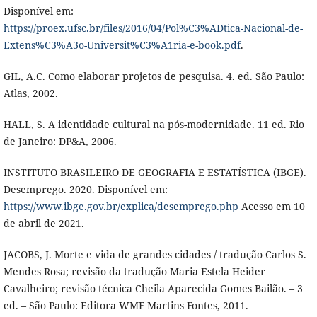
Disponível em:
https://proex.ufsc.br/files/2016/04/Pol%C3%ADtica-Nacional-de-
Extens%C3%A3o-Universit%C3%A1ria-e-book.pdf
.
GIL, A.C. Como elaborar projetos de pesquisa. 4. ed. São Paulo:
Atlas, 2002.
HALL, S. A identidade cultural na pós-modernidade. 11 ed. Rio
de Janeiro: DP&A, 2006.
INSTITUTO BRASILEIRO DE GEOGRAFIA E ESTATÍSTICA (IBGE).
Desemprego. 2020. Disponível em:
https://www.ibge.gov.br/explica/desemprego.php
Acesso em 10
de abril de 2021.
JACOBS, J. Morte e vida de grandes cidades / tradução Carlos S.
Mendes Rosa; revisão da tradução Maria Estela Heider
Cavalheiro; revisão técnica Cheila Aparecida Gomes Bailão. – 3
ed. – São Paulo: Editora WMF Martins Fontes, 2011.