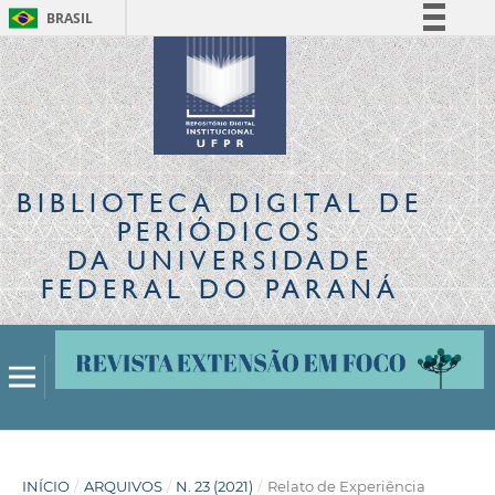
BRASIL
Simplifique!
Comunica BR
Participe
Acesso à informação
Legislação
BIBLIOTECA DIGITAL
DE
Canais
PERIÓDICOS
DA UNIVERSIDADE
FEDERAL DO PARANÁ
INÍCIO
/
ARQUIVOS
/
N. 23 (2021)
/
Relato de Experiência