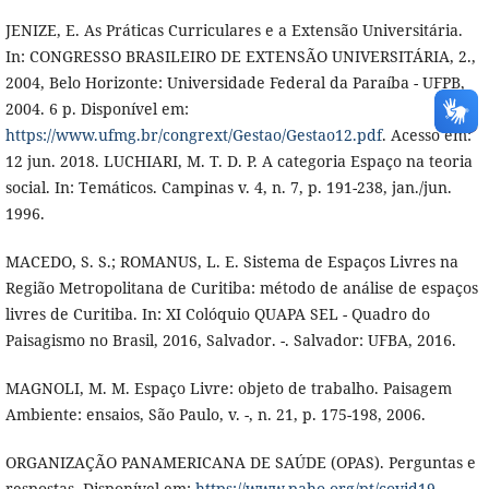
JENIZE, E. As Práticas Curriculares e a Extensão Universitária.
In: CONGRESSO BRASILEIRO DE EXTENSÃO UNIVERSITÁRIA, 2.,
2004, Belo Horizonte: Universidade Federal da Paraíba - UFPB,
2004. 6 p. Disponível em:
https://www.ufmg.br/congrext/Gestao/Gestao12.pdf
. Acesso em:
12 jun. 2018. LUCHIARI, M. T. D. P. A categoria Espaço na teoria
social. In: Temáticos. Campinas v. 4, n. 7, p. 191-238, jan./jun.
1996.
MACEDO, S. S.; ROMANUS, L. E. Sistema de Espaços Livres na
Região Metropolitana de Curitiba: método de análise de espaços
livres de Curitiba. In: XI Colóquio QUAPA SEL - Quadro do
Paisagismo no Brasil, 2016, Salvador. -. Salvador: UFBA, 2016.
MAGNOLI, M. M. Espaço Livre: objeto de trabalho. Paisagem
Ambiente: ensaios, São Paulo, v. -, n. 21, p. 175-198, 2006.
ORGANIZAÇÃO PANAMERICANA DE SAÚDE (OPAS). Perguntas e
respostas. Disponível em:
https://www.paho.org/pt/covid19
.