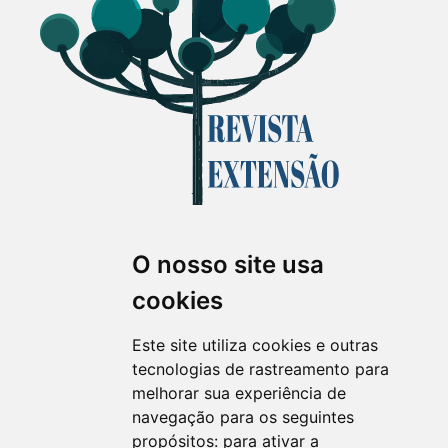
O nosso site usa
Revista Extensão em Foco
cookies
ISSN 2358-7180 (on-line)
revistaextensao@ufpr.br
Este site utiliza cookies e outras
tecnologias de rastreamento para
melhorar sua experiência de
navegação para os seguintes
propósitos:
para ativar a