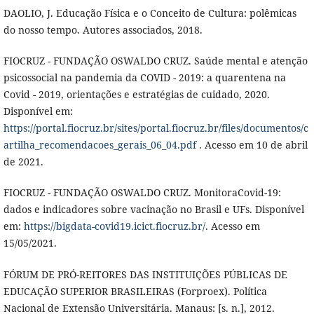
DAOLIO, J. Educação Física e o Conceito de Cultura: polêmicas
do nosso tempo. Autores associados, 2018.
FIOCRUZ - FUNDAÇÃO OSWALDO CRUZ. Saúde mental e atenção
psicossocial na pandemia da COVID - 2019: a quarentena na
Covid - 2019, orientações e estratégias de cuidado, 2020.
Disponível em:
https://portal.fiocruz.br/sites/portal.fiocruz.br/files/documentos/c
artilha_recomendacoes_gerais_06_04.pdf
. Acesso em 10 de abril
de 2021.
FIOCRUZ - FUNDAÇÃO OSWALDO CRUZ. MonitoraCovid-19:
dados e indicadores sobre vacinação no Brasil e UFs. Disponível
em:
https://bigdata-covid19.icict.fiocruz.br/
. Acesso em
15/05/2021.
FÓRUM DE PRÓ-REITORES DAS INSTITUIÇÕES PÚBLICAS DE
EDUCAÇÃO SUPERIOR BRASILEIRAS (Forproex). Política
Nacional de Extensão Universitária. Manaus: [s. n.], 2012.