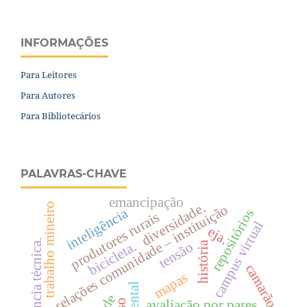
INFORMAÇÕES
Para Leitores
Para Autores
Para Bibliotecários
PALAVRAS-CHAVE
emancipação
diversidade.
trabalho mineiro
relações comunidade – instituição
inteligência
repositórios
produtores rurais
campus virtual
eja.
assistência técnica.
bicicleta.
história
tensão
camarão
mapas
avaliação por pares