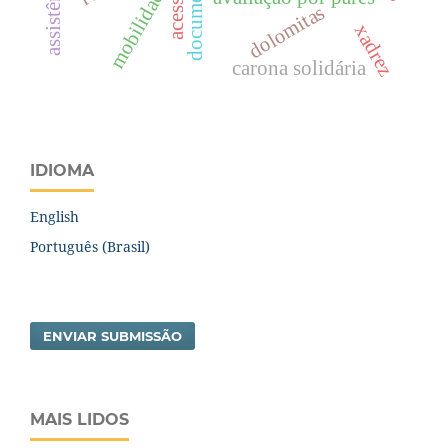
documental
mobilidade
acesso
dolomitas
xadrez
carona solidária
IDIOMA
English
Português (Brasil)
ENVIAR SUBMISSÃO
MAIS LIDOS