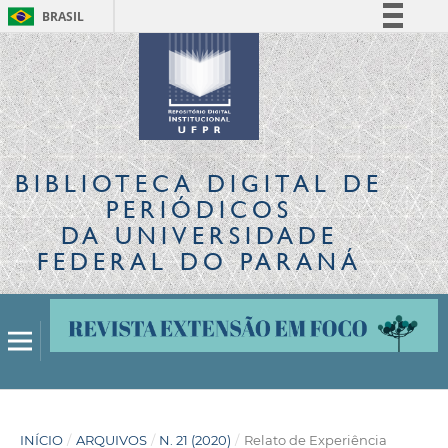
BRASIL
Simplifique!
Comunica BR
Participe
Acesso à informação
Legislação
BIBLIOTECA DIGITAL
DE
Canais
PERIÓDICOS
DA UNIVERSIDADE
FEDERAL DO PARANÁ
INÍCIO
/
ARQUIVOS
/
N. 21 (2020)
/
Relato de Experiência