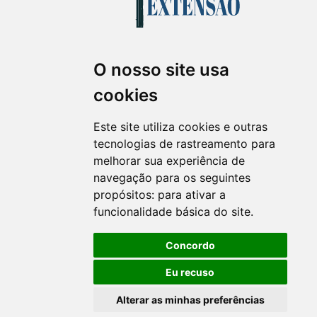
O nosso site usa
Revista Extensão em Foco
cookies
ISSN 2358-7180 (on-line)
revistaextensao@ufpr.br
Este site utiliza cookies e outras
tecnologias de rastreamento para
melhorar sua experiência de
navegação para os seguintes
propósitos:
para ativar a
funcionalidade básica do site
.
Concordo
Eu recuso
Alterar as minhas preferências