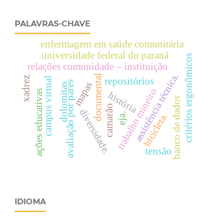
PALAVRAS-CHAVE
enfermagem em saúde comunitária
universidade federal do paraná
critérios ergonômicos
relações comunidade – instituição
assistência técnica.
documental
xadrez
campus virtual
repositórios
avaliação por pares
mapas
dolomitas
trabalho mineiro
ações educativas
história
banco de dados
camarão
diversidade.
bicicleta.
eja.
tensão
IDIOMA