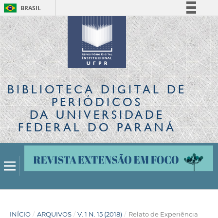
BRASIL
Simplifique!
Comunica BR
Participe
Acesso à informação
Legislação
BIBLIOTECA DIGITAL
DE
Canais
PERIÓDICOS
DA UNIVERSIDADE
FEDERAL DO PARANÁ
INÍCIO
/
ARQUIVOS
/
V. 1 N. 15 (2018)
/
Relato de Experiência