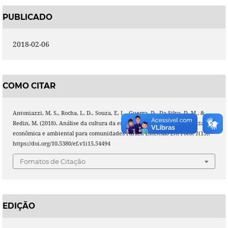
PUBLICADO
2018-02-06
COMO CITAR
Antoniazzi, M. S., Rocha, L. D., Souza, E. L., Guerra, D., Da Silva, D. M., &
Redin, M. (2018). Análise da cultura da erva-mate como alternativa social,
econômica e ambiental para comunidades rurais.
Extensão Em Foco
,
1
(15).
https://doi.org/10.5380/ef.v1i15.54494
Fomatos de Citação
EDIÇÃO