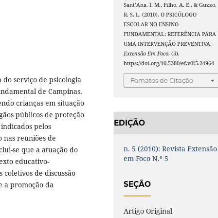
Sant’Ana, I. M., Filho, A. E., & Guzzo,
R. S. L. (2010). O PSICÓLOGO
ESCOLAR NO ENSINO
FUNDAMENTAL: REFERÊNCIA PARA
UMA INTERVENÇÃO PREVENTIVA.
Extensão Em Foco
, (5).
https://doi.org/10.5380/ef.v0i5.24964
 do serviço de psicologia
Fomatos de Citação
undamental de Campinas.
endo crianças em situação
rgãos públicos de proteção
EDIÇÃO
 indicados pelos
o nas reuniões de
n. 5 (2010): Revista Extensão
clui-se que a atuação do
em Foco N.º 5
exto educativo-
 coletivos de discussão
SEÇÃO
 e a promoção da
Artigo Original