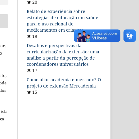
20
Relato de experiência sobre
estratégias de educação em saúde
para o uso racional de
medicamentos em crianças
19
Desafios e perspectivas da
or,
curricularização da extensão: uma
ão
análise a partir da percepção de
coordenadores universitários
o
17
ito,
Como aliar academia e mercado? O
pode
projeto de extensão Mercademia
ídos
15
ista
nça