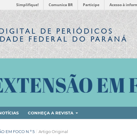
Simplifique!
Comunica BR
Participe
Acesso à infor
DIGITAL
DE PERIÓDICOS
IDADE FEDERAL DO PARANÁ
NOTÍCIAS
CONHEÇA A REVISTA
SÃO EM FOCO N.º 5
/
Artigo Original