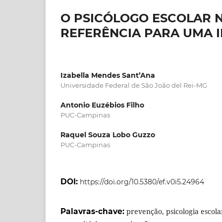
O PSICÓLOGO ESCOLAR 
REFERÊNCIA PARA UMA 
Izabella Mendes Sant’Ana
Universidade Federal de São João del Rei-MG
Antonio Euzébios Filho
PUC-Campinas
Raquel Souza Lobo Guzzo
PUC-Campinas
DOI:
https://doi.org/10.5380/ef.v0i5.24964
Palavras-chave:
prevenção, psicologia escola