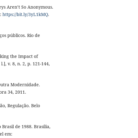
rveys Aren’t So Anonymous.
m:
https://bit.ly/3yL1kMQ
.
os públicos. Rio de
ing the Impact of
.], v. 8, n. 2, p. 121-144,
Outra Modernidade.
ora 34, 2011.
ão, Regulação. Belo
Brasil de 1988. Brasília,
vel em: