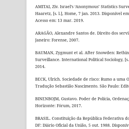
AMITAI, Ziv. Israel’s ‘Anonymous’ Statistics Su
Haaretz, [s. l.], Home, 7 jan. 2013. Disponível e
Acesso em: 13 mar. 2019.
ARAGÃO, Alexandre Santos de. Direito dos serviç
Janeiro: Forense, 2007.
BAUMAN, Zygmunt et al. After Snowden: Rethink
Surveillance. International Political Sociology, [s. l
2014.
BECK, Ulrich. Sociedade de risco: Rumo a uma 
Tradução Sebastião Nascimento. São Paulo: Edit
BINENBOJM, Gustavo. Poder de Polícia, Ordenaç
Horizonte: Fórum, 2017.
BRASIL. Constituição da República Federativa do 
DF: Diário Oficial da União, 5 out. 1988. Disponí