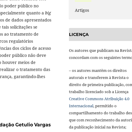
 do poder público no
Artigos
especialmente quanto a
big
idos de dados apresentados
tais solicitações se
os ao tratamento de
LICENÇA
rcos regulatórios
ências dos ciclos de acesso
Os autores que publicam na Revist
 poder público não deve
concordam com os seguintes termo
ão houver meios de
ealizar o tratamento das
– os autores mantêm os direitos
rança, garantindo-lhes
autorais e transferem à Revista o
direito de primeira publicação, co
trabalho licenciado sob a Licença
Creative Commons Atribuição 4.0
Internacional
, permitido o
compartilhamento do trabalho de
que com reconhecimento da autori
dação Getulio Vargas
da publicação inicial na Revista;