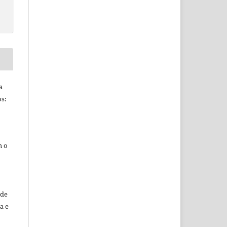
a
s:
m o
sde
a e