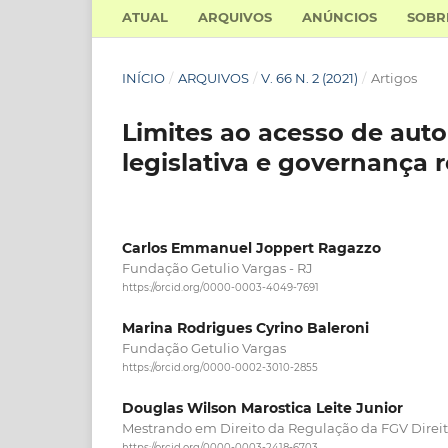
ATUAL
ARQUIVOS
ANÚNCIOS
SOB
INÍCIO
/
ARQUIVOS
/
V. 66 N. 2 (2021)
/
Artigos
Limites ao acesso de auto
legislativa e governança r
Carlos Emmanuel Joppert Ragazzo
Fundação Getulio Vargas - RJ
https://orcid.org/0000-0003-4049-7691
Marina Rodrigues Cyrino Baleroni
Fundação Getulio Vargas
https://orcid.org/0000-0002-3010-2855
Douglas Wilson Marostica Leite Junior
Mestrando em Direito da Regulação da FGV Direit
https://orcid.org/0000-0003-2418-6703