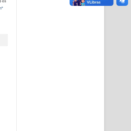
b os
nº