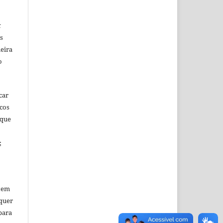
k
s
eira
o
car
icos
 que
;
tem
quer
para