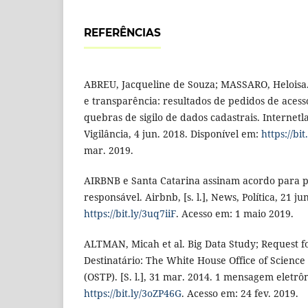
REFERÊNCIAS
ABREU, Jacqueline de Souza; MASSARO, Heloisa. 
e transparência: resultados de pedidos de aces
quebras de sigilo de dados cadastrais. Internetlab
Vigilância, 4 jun. 2018. Disponível em:
https://bi
mar. 2019.
AIRBNB e Santa Catarina assinam acordo para 
responsável. Airbnb, [s. l.], News, Política, 21 j
https://bit.ly/3uq7iiF
. Acesso em: 1 maio 2019.
ALTMAN, Micah et al. Big Data Study; Request fo
Destinatário: The White House Office of Science
(OSTP). [S. l.], 31 mar. 2014. 1 mensagem eletrô
https://bit.ly/3oZP46G
. Acesso em: 24 fev. 2019.