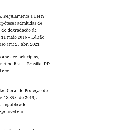
6. Regulamenta a Lei nº
hipóteses admitidas de
e de degradação de
o, 11 maio 2016 – Edição
sso em: 25 abr. 2021.
stabelece princípios,
et no Brasil. Brasília, DF:
l em:
 Lei Geral de Proteção de
º 13.853, de 2019).
8, republicado
isponível em: