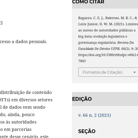
COMO CITAR
Ragazzo, C. E. J., Baleroni, M. R. C., &
03
Leite Junior, D. W. M. (2021). Limite
ao acesso de autoridades públicas a
big data: evolução legislativa e
cesso a dados pessoais.
governança regulatória.
Revista Da
Faculdade De Direito UFPR
,
66
(2), 9–3
https://doi.org/10.5380/rfdufpr.v66i2.
7003
Fomatos de Citação
distribuição de conteúdo
EDIÇÃO
TTs) em diversos setores
el de dados vem sendo
do, ainda, pouco
v. 66 n. 2 (2021)
os às autoridades
mo em parcerias
SEÇÃO
ante desse cenário, este