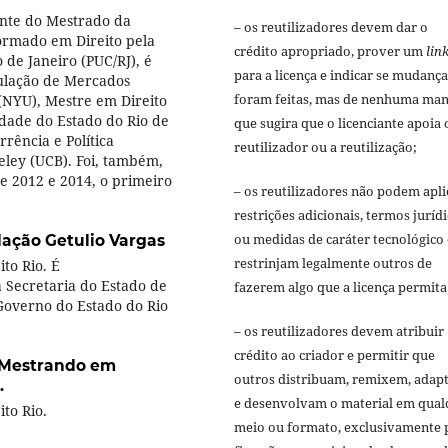
nte do Mestrado da
– os reutilizadores devem dar o
Formado em Direito pela
crédito apropriado, prover um
lin
 de Janeiro (PUC/RJ), é
para a licença e indicar se mudança
ulação de Mercados
foram feitas, mas de nenhuma man
(NYU), Mestre em Direito
idade do Estado do Rio de
que sugira que o licenciante apoia 
rência e Política
reutilizador ou a reutilização;
keley (UCB). Foi, também,
e 2012 e 2014, o primeiro
– os reutilizadores não podem apli
restrições adicionais, termos juríd
ou medidas de caráter tecnológico
ação Getulio Vargas
restrinjam legalmente outros de
to Rio. É
 Secretaria do Estado de
fazerem algo que a licença permita
Governo do Estado do Rio
– os reutilizadores devem atribuir
crédito ao criador e permitir que
Mestrando em
outros distribuam, remixem, adap
.
e desenvolvam o material em qual
to Rio.
meio ou formato, exclusivamente 