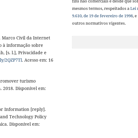
fins não comerciais e desde que so
mesmos termos, respeitados a
Lei 
9.610, de 19 de fevereiro de 1998
, e
outros normativos vigentes.
Marco Civil da Internet
so à informação sobre
, [s. l.], Privacidade e
t.ly/2QZP7Tl
. Acesso em: 16
promover turismo
un. 2018. Disponível em:
r Information [reply].
 and Technology Policy
nica. Disponível em: