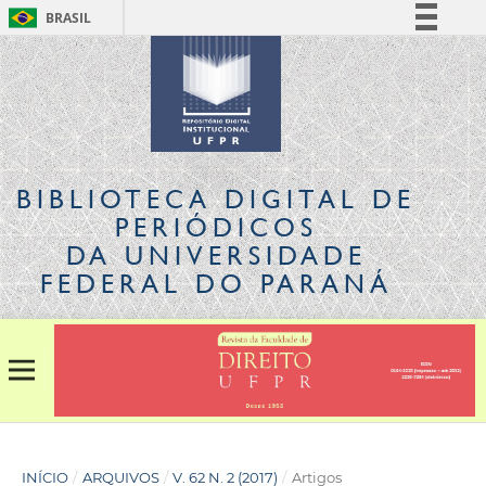
BRASIL
Simplifique!
Comunica BR
Participe
Acesso à informação
Legislação
BIBLIOTECA DIGITAL
DE
Canais
PERIÓDICOS
DA UNIVERSIDADE
FEDERAL DO PARANÁ
INÍCIO
/
ARQUIVOS
/
V. 62 N. 2 (2017)
/
Artigos