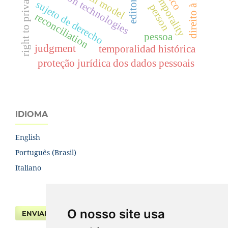
information technologies
open model
editorial
right to privacy
sujeto de derecho
person
reconciliation
pessoa
judgment
temporalidad histórica
proteção jurídica dos dados pessoais
IDIOMA
English
Português (Brasil)
Italiano
O nosso site usa
ENVIAR SUBMISSÃO