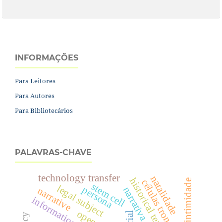
INFORMAÇÕES
Para Leitores
Para Autores
Para Bibliotecários
PALAVRAS-CHAVE
technology transfer
natalidade
historical temporality
células tronco
direito à intimidade
stem cell
legal subject
persona
narrativa
narrative