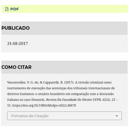
PDF
PUBLICADO
31-08-2017
COMO CITAR
Vasconcellos, V. G. de, & Capparelli, B. (2017). A revisão criminal como
instrumento de execução das sentenças dos tribunais internacionais de
direitos humanos: o cenário brasileiro em comparação com a discussão
italiana no caso Drassich.
Revista Da Faculdade De Direito UFPR
,
62
(2), 25 –
51. https://doi.org/10.5380/rfdufpr.v62i2.48670
Fomatos de Citação