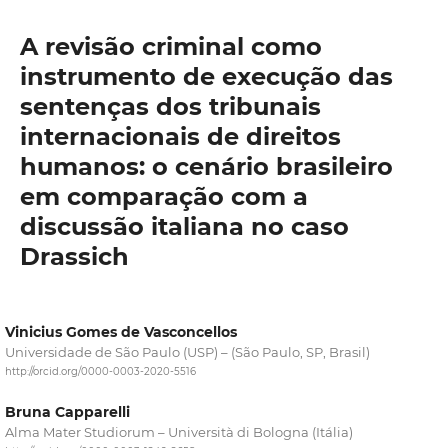
A revisão criminal como
instrumento de execução das
sentenças dos tribunais
internacionais de direitos
humanos: o cenário brasileiro
em comparação com a
discussão italiana no caso
Drassich
Vinicius Gomes de Vasconcellos
Universidade de São Paulo (USP) – (São Paulo, SP, Brasil)
http://orcid.org/0000-0003-2020-5516
Bruna Capparelli
Alma Mater Studiorum – Università di Bologna (Itália)