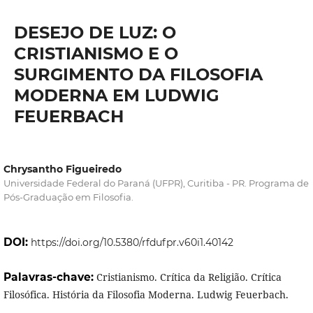
DESEJO DE LUZ: O
CRISTIANISMO E O
SURGIMENTO DA FILOSOFIA
MODERNA EM LUDWIG
FEUERBACH
Chrysantho Figueiredo
Universidade Federal do Paraná (UFPR), Curitiba - PR. Programa de
Pós-Graduação em Filosofia.
DOI:
https://doi.org/10.5380/rfdufpr.v60i1.40142
Palavras-chave:
Cristianismo. Crítica da Religião. Crítica
Filosófica. História da Filosofia Moderna. Ludwig Feuerbach.