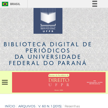
BRASIL
Simplifique!
Comunica BR
Participe
Acesso à informação
Legislação
BIBLIOTECA DIGITAL
DE
Canais
PERIÓDICOS
DA UNIVERSIDADE
FEDERAL DO PARANÁ
INÍCIO
/
ARQUIVOS
/
V. 60 N. 1 (2015)
/
Resenhas