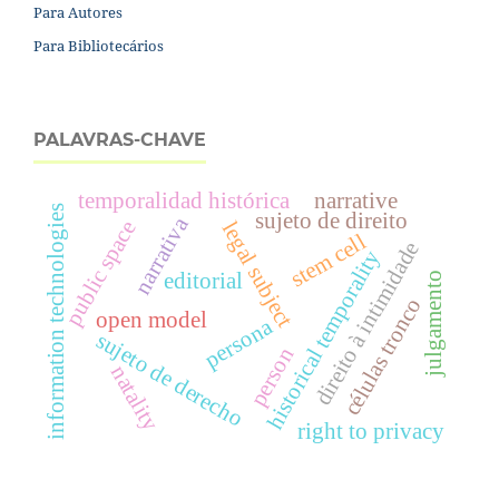
Para Autores
Para Bibliotecários
PALAVRAS-CHAVE
temporalidad histórica
narrative
information technologies
sujeto de direito
narrativa
public space
legal subject
stem cell
direito à intimidade
historical temporality
editorial
julgamento
células tronco
open model
persona
sujeto de derecho
person
natality
right to privacy