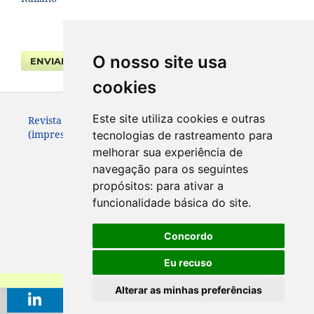
O nosso site usa
ENVIAR SUBMISSÃO
cookies
Este site utiliza cookies e outras
Revista da Faculdade de Direito UFPR. ISSN 0104-3315
(impresso – até 2013) e 2236-7284 (eletrônico).
tecnologias de rastreamento para
melhorar sua experiência de
navegação para os seguintes
propósitos:
para ativar a
funcionalidade básica do site
.
Concordo
Eu recuso
Alterar as minhas preferências