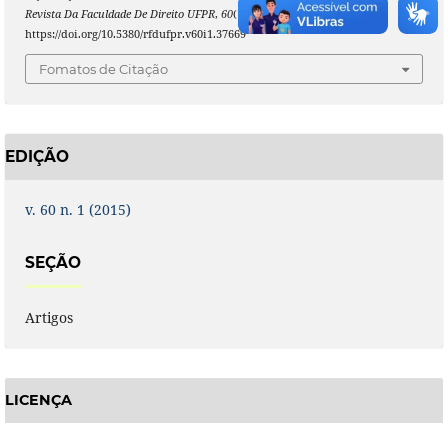
Revista Da Faculdade De Direito UFPR
,
60
(1), 39–59.
https://doi.org/10.5380/rfdufpr.v60i1.37669
Fomatos de Citação
EDIÇÃO
v. 60 n. 1 (2015)
SEÇÃO
Artigos
LICENÇA