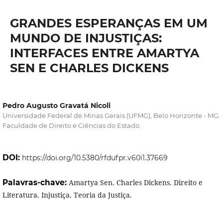
GRANDES ESPERANÇAS EM UM
MUNDO DE INJUSTIÇAS:
INTERFACES ENTRE AMARTYA
SEN E CHARLES DICKENS
Pedro Augusto Gravatá Nicoli
Universidade Federal de Minas Gerais (UFMG), Belo Horizonte - MG.
Faculdade de Direito e Ciências do Estado.
DOI:
https://doi.org/10.5380/rfdufpr.v60i1.37669
Palavras-chave:
Amartya Sen. Charles Dickens. Direito e
Literatura. Injustiça. Teoria da Justiça.