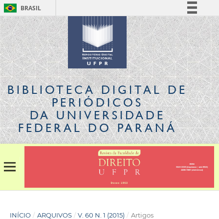
BRASIL
Simplifique!
Comunica BR
Participe
Acesso à informação
Legislação
BIBLIOTECA DIGITAL
DE
Canais
PERIÓDICOS
DA UNIVERSIDADE
FEDERAL DO PARANÁ
INÍCIO
/
ARQUIVOS
/
V. 60 N. 1 (2015)
/
Artigos