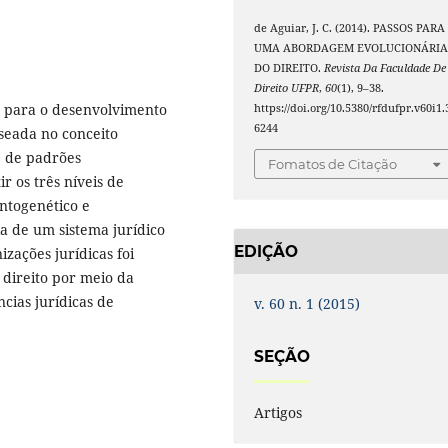
de Aguiar, J. C. (2014). PASSOS PARA
UMA ABORDAGEM EVOLUCIONÁRI
DO DIREITO.
Revista Da Faculdade De
Direito UFPR
,
60
(1), 9–38.
s para o desenvolvimento
https://doi.org/10.5380/rfdufpr.v60i1.
6244
seada no conceito
e de padrões
Fomatos de Citação
r os três níveis de
ontogenético e
ia de um sistema jurídico
EDIÇÃO
zações jurídicas foi
 direito por meio da
cias jurídicas de
v. 60 n. 1 (2015)
SEÇÃO
Artigos