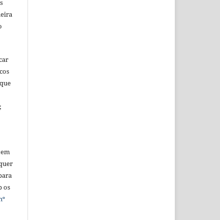
s
eira
o
car
icos
 que
;
tem
quer
para
b os
nº