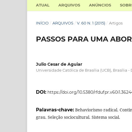
ATUAL
ARQUIVOS
ANÚNCIOS
SOB
INÍCIO
/
ARQUIVOS
/
V. 60 N. 1 (2015)
/
Artigos
PASSOS PARA UMA ABOR
Julio Cesar de Aguiar
Universidade Católica de Brasília (UCB), Brasília - 
DOI:
https://doi.org/10.5380/rfdufpr.v60i1.3624
Palavras-chave:
Behaviorismo radical. Conti
grau. Seleção sociocultural. Sistema social.