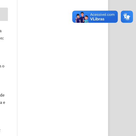
a
s:
m o
sde
a e
k