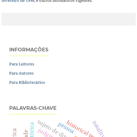
fevereiro de 1998
, e outros normativos vigentes.
INFORMAÇÕES
Para Leitores
Para Autores
Para Bibliotecários
PALAVRAS-CHAVE
sujeto de direito
historical temporality
natality
pessoa
judgment