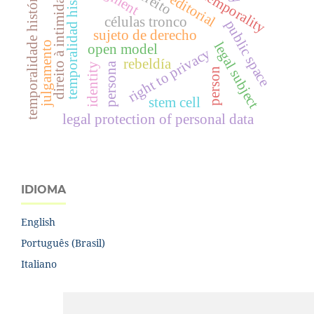
temporalidad histórica
temporalidade histórica
direito à intimidade
editorial
células tronco
public space
sujeto de derecho
legal subject
julgamento
open model
right to privacy
rebeldía
persona
identity
person
stem cell
legal protection of personal data
IDIOMA
English
Português (Brasil)
Italiano