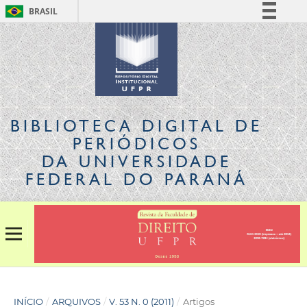
BRASIL
Simplifique!
Comunica BR
Participe
Acesso à informação
Legislação
BIBLIOTECA DIGITAL
DE
Canais
PERIÓDICOS
DA UNIVERSIDADE
FEDERAL DO PARANÁ
INÍCIO
/
ARQUIVOS
/
V. 53 N. 0 (2011)
/
Artigos