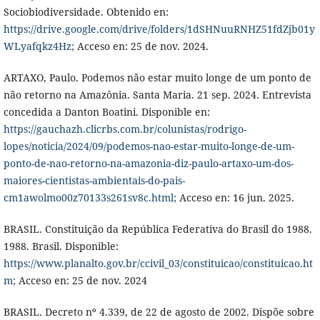
Sociobiodiversidade. Obtenido en:
https://drive.google.com/drive/folders/1dSHNuuRNHZ51fdZjb01y
WLyafqkz4Hz;
Acceso en: 25 de nov. 2024.
ARTAXO, Paulo. Podemos não estar muito longe de um ponto de
não retorno na Amazônia. Santa Maria. 21 sep. 2024. Entrevista
concedida a Danton Boatini. Disponible en:
https://gauchazh.clicrbs.com.br/colunistas/rodrigo-
lopes/noticia/2024/09/podemos-nao-estar-muito-longe-de-um-
ponto-de-nao-retorno-na-amazonia-diz-paulo-artaxo-um-dos-
maiores-cientistas-ambientais-do-pais-
cm1awolmo00z70133s261sv8c.html;
Acceso en: 16 jun. 2025.
BRASIL. Constituição da República Federativa do Brasil do 1988.
1988. Brasil. Disponible:
https://www.planalto.gov.br/ccivil_03/constituicao/constituicao.ht
m;
Acceso en: 25 de nov. 2024
BRASIL. Decreto nº 4.339, de 22 de agosto de 2002. Dispõe sobre