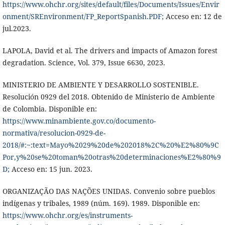
https://www.ohchr.org/sites/default/files/Documents/Issues/Envir
onment/SREnvironment/FP_ReportSpanish.PDF;
Acceso en: 12 de
jul.2023.
LAPOLA, David et al. The drivers and impacts of Amazon forest
degradation. Science, Vol. 379, Issue 6630, 2023.
MINISTERIO DE AMBIENTE Y DESARROLLO SOSTENIBLE.
Resolución 0929 del 2018. Obtenido de Ministerio de Ambiente
de Colombia. Disponible en:
https://www.minambiente.gov.co/documento-
normativa/resolucion-0929-de-
2018/#:~:text=Mayo%2029%20de%202018%2C%20%E2%80%9C
Por,y%20se%20toman%20otras%20determinaciones%E2%80%9
D;
Acceso en: 15 jun. 2023.
ORGANIZAÇÃO DAS NAÇÕES UNIDAS. Convenio sobre pueblos
indígenas y tribales, 1989 (núm. 169). 1989. Disponible en:
https://www.ohchr.org/es/instruments-