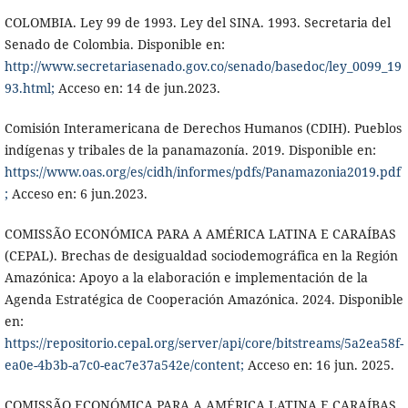
COLOMBIA. Ley 99 de 1993. Ley del SINA. 1993. Secretaria del
Senado de Colombia. Disponible en:
http://www.secretariasenado.gov.co/senado/basedoc/ley_0099_19
93.html;
Acceso en: 14 de jun.2023.
Comisión Interamericana de Derechos Humanos (CDIH). Pueblos
indígenas y tribales de la panamazonía. 2019. Disponible en:
https://www.oas.org/es/cidh/informes/pdfs/Panamazonia2019.pdf
;
Acceso en: 6 jun.2023.
COMISSÃO ECONÓMICA PARA A AMÉRICA LATINA E CARAÍBAS
(CEPAL). Brechas de desigualdad sociodemográfica en la Región
Amazónica: Apoyo a la elaboración e implementación de la
Agenda Estratégica de Cooperación Amazónica. 2024. Disponible
en:
https://repositorio.cepal.org/server/api/core/bitstreams/5a2ea58f-
ea0e-4b3b-a7c0-eac7e37a542e/content;
Acceso en: 16 jun. 2025.
COMISSÃO ECONÓMICA PARA A AMÉRICA LATINA E CARAÍBAS