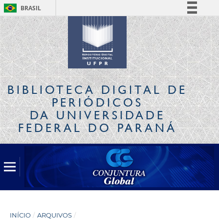
BRASIL
Simplifique!
Comunica BR
Participe
Acesso à informação
Legislação
BIBLIOTECA DIGITAL
DE
Canais
PERIÓDICOS
DA UNIVERSIDADE
FEDERAL DO PARANÁ
INÍCIO
/
ARQUIVOS
/