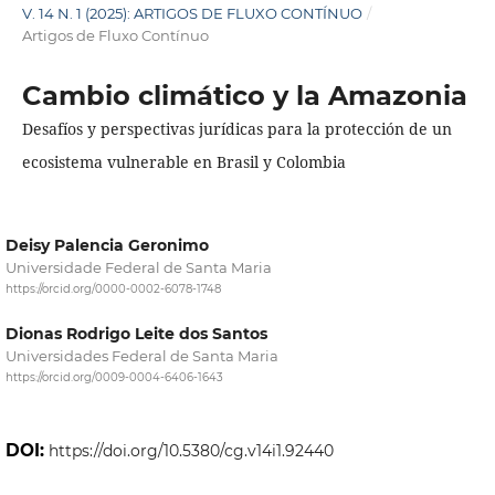
V. 14 N. 1 (2025): ARTIGOS DE FLUXO CONTÍNUO
/
Artigos de Fluxo Contínuo
Cambio climático y la Amazonia
Desafíos y perspectivas jurídicas para la protección de un
ecosistema vulnerable en Brasil y Colombia
Deisy Palencia Geronimo
Universidade Federal de Santa Maria
https://orcid.org/0000-0002-6078-1748
Dionas Rodrigo Leite dos Santos
Universidades Federal de Santa Maria
https://orcid.org/0009-0004-6406-1643
DOI:
https://doi.org/10.5380/cg.v14i1.92440