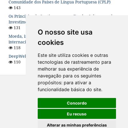
Comunidade dos Países de Língua Portuguesa (CPLP)
143
Os Princípios de Santiago para os Fundos Soberanos de
Investimento: uma análise teórica
131
O nosso site usa
Moeda, instabilidade financeira e hierarquia no sistema
cookies
internacional
118
Este site utiliza cookies e outras
DeepWeb: O Lado Sombrio da Internet
110
tecnologias de rastreamento para
melhorar sua experiência de
navegação para os seguintes
propósitos:
para ativar a
funcionalidade básica do site
.
Concordo
Eu recuso
Alterar as minhas preferências