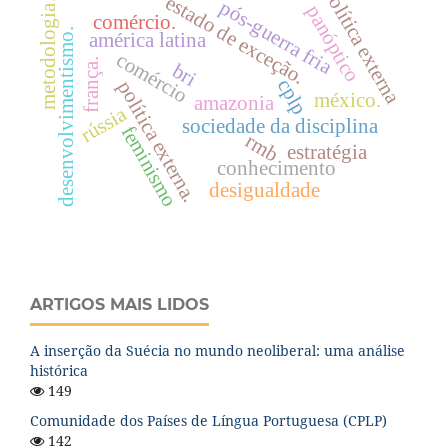
política externa
estado de exceção.
pós-guerra fria
metodologia.
panóptico
comércio.
desenvolvimentismo.
américa latina
comércio
frança.
bri
cplp
política externa.
méxico.
amazonia
rússia
sociedade da disciplina
feminismo
rmb
estratégia
conhecimento
desigualdade
ARTIGOS MAIS LIDOS
A inserção da Suécia no mundo neoliberal: uma análise
histórica
149
Comunidade dos Países de Língua Portuguesa (CPLP)
142