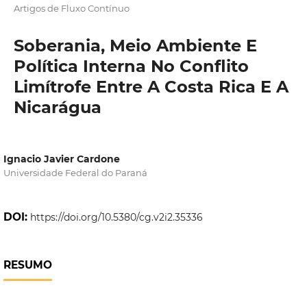
Artigos de Fluxo Contínuo
Soberania, Meio Ambiente E
Política Interna No Conflito
Limítrofe Entre A Costa Rica E A
Nicarágua
Ignacio Javier Cardone
Universidade Federal do Paraná
DOI:
https://doi.org/10.5380/cg.v2i2.35336
RESUMO