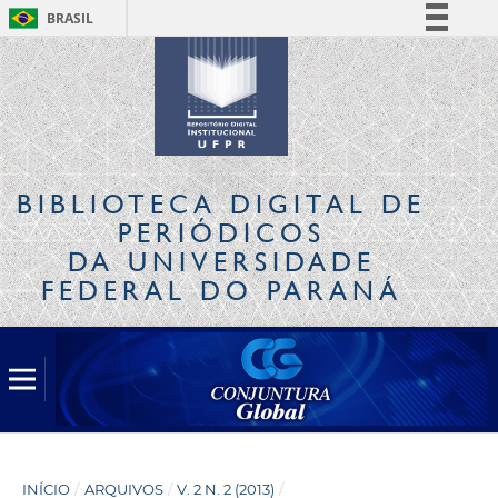
BRASIL
Simplifique!
Comunica BR
Participe
Acesso à informação
Legislação
BIBLIOTECA DIGITAL
DE
Canais
PERIÓDICOS
DA UNIVERSIDADE
FEDERAL DO PARANÁ
INÍCIO
/
ARQUIVOS
/
V. 2 N. 2 (2013)
/