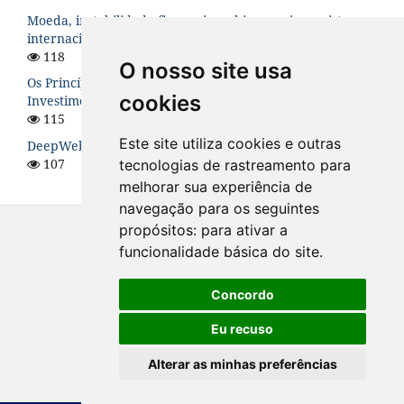
Moeda, instabilidade financeira e hierarquia no sistema
internacional
118
O nosso site usa
Os Princípios de Santiago para os Fundos Soberanos de
cookies
Investimento: uma análise teórica
115
Este site utiliza cookies e outras
DeepWeb: O Lado Sombrio da Internet
107
tecnologias de rastreamento para
melhorar sua experiência de
navegação para os seguintes
propósitos:
para ativar a
funcionalidade básica do site
.
Concordo
Eu recuso
Alterar as minhas preferências