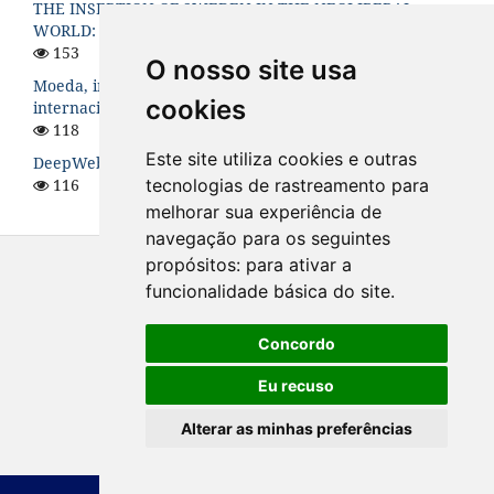
THE INSERTION OF SWEDEN IN THE NEOLIBERAL
WORLD: A HISTORICAL ANALYSIS
153
O nosso site usa
Moeda, instabilidade financeira e hierarquia no sistema
cookies
internacional
118
Este site utiliza cookies e outras
DeepWeb: O Lado Sombrio da Internet
116
tecnologias de rastreamento para
melhorar sua experiência de
navegação para os seguintes
propósitos:
para ativar a
funcionalidade básica do site
.
Concordo
Eu recuso
Alterar as minhas preferências