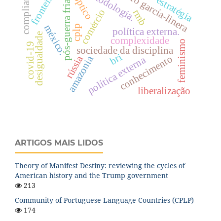
panóptico
Álvaro garcía-linera
metodologia.
compliance
fronteira
estratégia
pós-guerra fria
comércio
rmb
méxico.
cplp
política externa.
desigualdade
complexidade
feminismo
covid-19
sociedade da disciplina
bri
conhecimento
rússia
amazonia
política externa
liberalização
ARTIGOS MAIS LIDOS
Theory of Manifest Destiny: reviewing the cycles of
American history and the Trump government
213
Community of Portuguese Language Countries (CPLP)
174