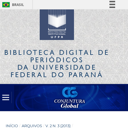
BRASIL
Simplifique!
Comunica BR
Participe
Acesso à informação
Legislação
BIBLIOTECA DIGITAL
DE
Canais
PERIÓDICOS
DA UNIVERSIDADE
FEDERAL DO PARANÁ
INÍCIO
/
ARQUIVOS
/
V. 2 N. 3 (2013)
/