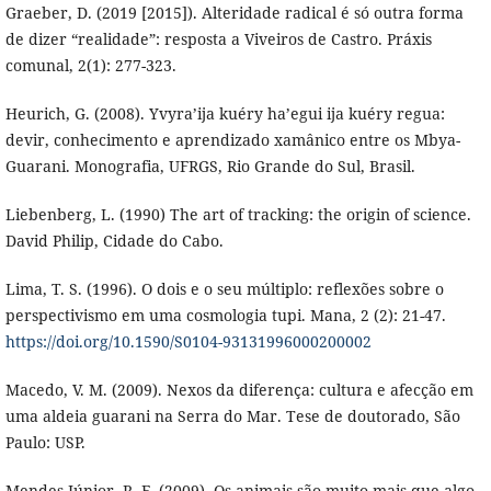
Graeber, D. (2019 [2015]). Alteridade radical é só outra forma
de dizer “realidade”: resposta a Viveiros de Castro. Práxis
comunal, 2(1): 277-323.
Heurich, G. (2008). Yvyra’ija kuéry ha’egui ija kuéry regua:
devir, conhecimento e aprendizado xamânico entre os Mbya-
Guarani. Monografia, UFRGS, Rio Grande do Sul, Brasil.
Liebenberg, L. (1990) The art of tracking: the origin of science.
David Philip, Cidade do Cabo.
Lima, T. S. (1996). O dois e o seu múltiplo: reflexões sobre o
perspectivismo em uma cosmologia tupi. Mana, 2 (2): 21-47.
https://doi.org/10.1590/S0104-93131996000200002
Macedo, V. M. (2009). Nexos da diferença: cultura e afecção em
uma aldeia guarani na Serra do Mar. Tese de doutorado, São
Paulo: USP.
Mendes Júnior, R. F. (2009). Os animais são muito mais que algo