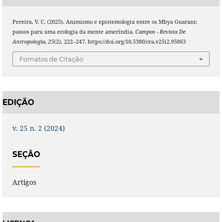
Pereira, V. C. (2025). Animismo e epistemologia entre os Mbya Guarani:
passos para uma ecologia da mente ameríndia.
Campos - Revista De
Antropologia
,
25
(2), 222–247. https://doi.org/10.5380/cra.v25i2.95863
Fomatos de Citação
EDIÇÃO
v. 25 n. 2 (2024)
SEÇÃO
Artigos