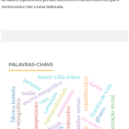
revista está e vier a estar indexada.
PALAVRAS-CHAVE
heitor villa-lobos.
experiência(s)
pobreza
escrita etnográfica
darfur
história de vida
fábrica tomada.
reprodutibilidade
missionários
sudão
carneadas
caps
organização social
mídias sociais
fazer etnográfico
campesinato
gênero.
ovinbundos
ex-votos