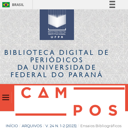
BRASIL
Simplifique!
Comunica BR
Participe
Acesso à informação
Legislação
BIBLIOTECA DIGITAL
DE
Canais
PERIÓDICOS
DA UNIVERSIDADE
FEDERAL DO PARANÁ
INÍCIO
/
ARQUIVOS
/
V. 24 N. 1-2 (2023)
/
Ensaios Bibliográficos