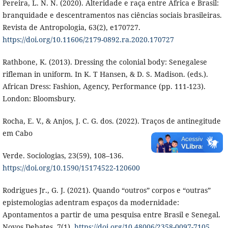
Pereira, L. N. N. (2020). Alteridade e raça entre África e Brasil:
branquidade e descentramentos nas ciências sociais brasileiras.
Revista de Antropologia, 63(2), e170727.
https://doi.org/10.11606/2179-0892.ra.2020.170727
Rathbone, K. (2013). Dressing the colonial body: Senegalese
rifleman in uniform. In K. T Hansen, & D. S. Madison. (eds.).
African Dress: Fashion, Agency, Performance (pp. 111-123).
London: Bloomsbury.
Rocha, E. V., & Anjos, J. C. G. dos. (2022). Traços de antinegitude
em Cabo
Verde. Sociologias, 23(59), 108–136.
https://doi.org/10.1590/15174522-120600
Rodrigues Jr., G. J. (2021). Quando “outros” corpos e “outras”
epistemologias adentram espaços da modernidade:
Apontamentos a partir de uma pesquisa entre Brasil e Senegal.
Novos Debates, 7(1).
https://doi.org/10.48006/2358-0097-7105