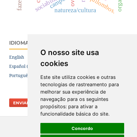
sociabilidade.
campos
quilombos.
natureza/cultura
IDIOMA
O nosso site usa
English
cookies
Español (España)
Português (Brasil)
Este site utiliza cookies e outras
tecnologias de rastreamento para
melhorar sua experiência de
navegação para os seguintes
ENVIAR SUBMISSÃO
propósitos:
para ativar a
funcionalidade básica do site
.
Concordo