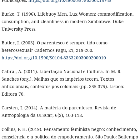
Publicações.
https://doi.org/10.48006/9786500218749
Burke, T. (1996). Lifebuoy Men, Lux Women: commodification,
consumption, and cleanliness in modern Zimbabwe. Duke
University Press.
Butler, J. (2003). O parentesco é sempre tido como
heterossexual? Cadernos Pagu, 21, 219-260.
https://doi.org/10.1590/S0104-83332003000200010
Cabral, A. (2011). Libertação Nacional e Cultura. In M. R.
Sanches (org.). Malhas que os impérios tecem. Textos
anticoloniais, contextos pós-coloniais (pp. 355-375). Lisboa:
Editora 70.
Carsten, J. (2014). A matéria do parentesco. Revista de
Antropologia da UFSCar, 6(2), 103-118.
Collins, P. H. (2019). Pensamento feminista negro: conhecimento,
consciência e a política do empoderamento. São Paulo: Boitempo