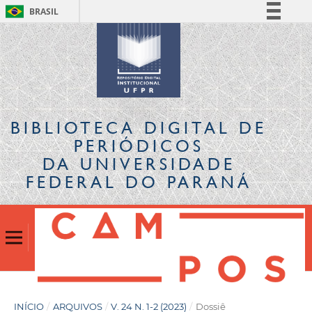
BRASIL
Simplifique!
Comunica BR
Participe
Acesso à informação
Legislação
BIBLIOTECA DIGITAL
DE
Canais
PERIÓDICOS
DA UNIVERSIDADE
FEDERAL DO PARANÁ
INÍCIO
/
ARQUIVOS
/
V. 24 N. 1-2 (2023)
/
Dossiê