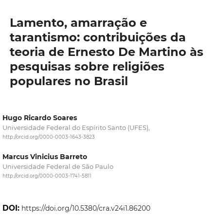
Lamento, amarração e
tarantismo: contribuições da
teoria de Ernesto De Martino às
pesquisas sobre religiões
populares no Brasil
Hugo Ricardo Soares
Universidade Federal do Espírito Santo (UFES),
http://orcid.org/0000-0003-1643-3823
Marcus Vinicius Barreto
Universidade Federal de São Paulo
http://orcid.org/0000-0003-1741-5811
DOI:
https://doi.org/10.5380/cra.v24i1.86200