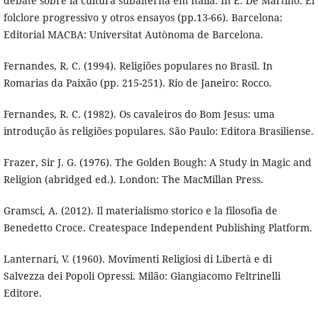
debate sobre la cultura subalterna em Itália. In E. De Martino. El
folclore progressivo y otros ensayos (pp.13-66). Barcelona:
Editorial MACBA: Universitat Autònoma de Barcelona.
Fernandes, R. C. (1994). Religiões populares no Brasil. In
Romarias da Paixão (pp. 215-251). Rio de Janeiro: Rocco.
Fernandes, R. C. (1982). Os cavaleiros do Bom Jesus: uma
introdução às religiões populares. São Paulo: Editora Brasiliense.
Frazer, Sir J. G. (1976). The Golden Bough: A Study in Magic and
Religion (abridged ed.). London: The MacMillan Press.
Gramsci, A. (2012). Il materialismo storico e la filosofia de
Benedetto Croce. Createspace Independent Publishing Platform.
Lanternari, V. (1960). Movimenti Religiosi di Libertà e di
Salvezza dei Popoli Opressi. Milão: Giangiacomo Feltrinelli
Editore.