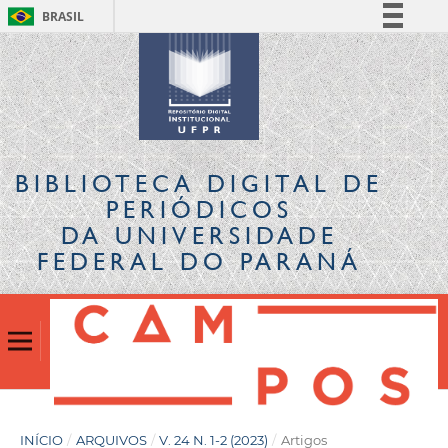
BRASIL
Simplifique!
Comunica BR
Participe
Acesso à informação
Legislação
BIBLIOTECA DIGITAL
DE
Canais
PERIÓDICOS
DA UNIVERSIDADE
FEDERAL DO PARANÁ
INÍCIO
/
ARQUIVOS
/
V. 24 N. 1-2 (2023)
/
Artigos