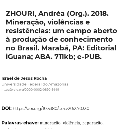
ZHOURI, Andréa (Org.). 2018.
Mineração, violências e
resistências: um campo aberto
à produção de conhecimento
no Brasil. Marabá, PA: Editorial
iGuana; ABA. 711kb; e-PUB.
Israel de Jesus Rocha
Universidade Federal do Amazonas
https://orcid.org/0000-0002-0890-8449
DOI:
https://doi.org/10.5380/cra.v20i2.70330
Palavras-chave:
mineração, violência, reparação,