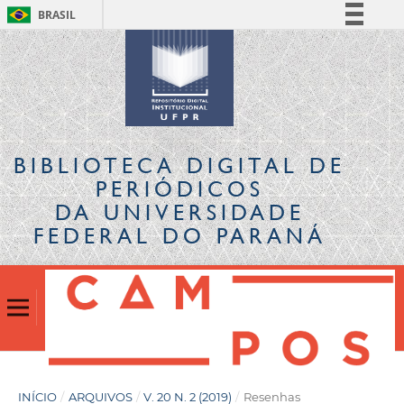
BRASIL
Simplifique!
Comunica BR
Participe
Acesso à informação
Legislação
BIBLIOTECA DIGITAL
DE
Canais
PERIÓDICOS
DA UNIVERSIDADE
FEDERAL DO PARANÁ
INÍCIO
/
ARQUIVOS
/
V. 20 N. 2 (2019)
/
Resenhas