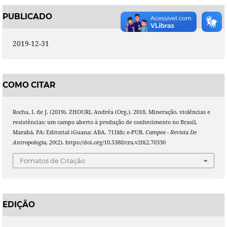
PUBLICADO
2019-12-31
COMO CITAR
Rocha, I. de J. (2019). ZHOURI, Andréa (Org.). 2018. Mineração, violências e
resistências: um campo aberto à produção de conhecimento no Brasil.
Marabá, PA: Editorial iGuana; ABA. 711kb; e-PUB.
Campos - Revista De
Antropologia
,
20
(2). https://doi.org/10.5380/cra.v20i2.70330
Fomatos de Citação
EDIÇÃO