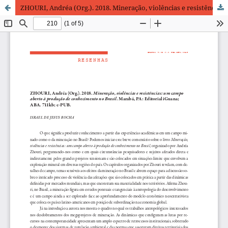
ZHOURI, Andréa (Org.). 2018. Mineração, violências e resistências: um campo aberto à produção de conhecimento no Brasil. Marabá, PA: Editorial iGuana; ABA. 711kb; e-PUB.