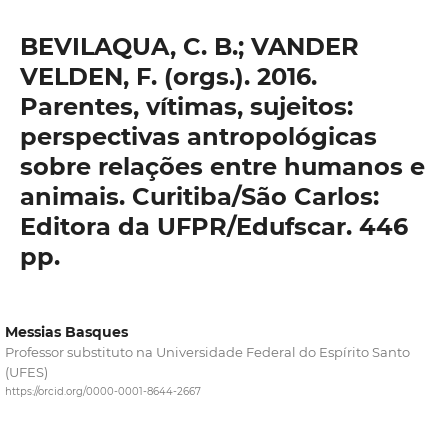
BEVILAQUA, C. B.; VANDER
VELDEN, F. (orgs.). 2016.
Parentes, vítimas, sujeitos:
perspectivas antropológicas
sobre relações entre humanos e
animais. Curitiba/São Carlos:
Editora da UFPR/Edufscar. 446
pp.
Messias Basques
Professor substituto na Universidade Federal do Espírito Santo
(UFES)
https://orcid.org/0000-0001-8644-2667