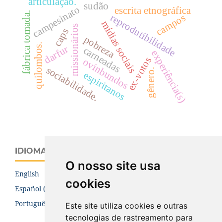
articulação.
sudão
campesinato
escrita etnográfica
fábrica tomada.
reprodutibilidade
campos
mídias sociais
missionários
caps
pobreza
quilombos.
darfur
carneadas
experiência(s)
ex-votos
ovinbundos
sociabilidade.
gênero.
espiritanos
IDIOMA
O nosso site usa
English
cookies
Español (España)
Português (Brasil)
Este site utiliza cookies e outras
tecnologias de rastreamento para