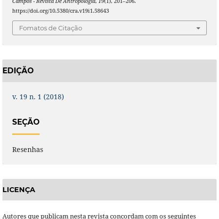
Campos - Revista De Antropologia
,
19
(1), 201–206.
https://doi.org/10.5380/cra.v19i1.58643
Fomatos de Citação
EDIÇÃO
v. 19 n. 1 (2018)
SEÇÃO
Resenhas
LICENÇA
Autores que publicam nesta revista concordam com os seguintes