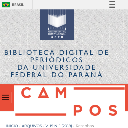
BRASIL
Simplifique!
Comunica BR
Participe
Acesso à informação
Legislação
BIBLIOTECA DIGITAL
DE
Canais
PERIÓDICOS
DA UNIVERSIDADE
FEDERAL DO PARANÁ
INÍCIO
/
ARQUIVOS
/
V. 19 N. 1 (2018)
/
Resenhas