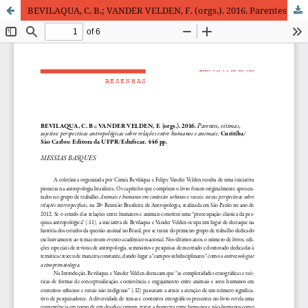
BEVILAQUA, C. B.; VANDER VELDEN, F. (orgs.). 2016. Parentes, vítimas, sujeitos: perspectivas antropológicas sobre relações entre humanos e animais. Curitiba/São Carlos: Editora da UFPR/Edufscar. 446 pp.