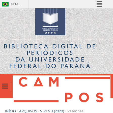
BRASIL
Simplifique!
Comunica BR
Participe
Acesso à informação
Legislação
BIBLIOTECA DIGITAL
DE
Canais
PERIÓDICOS
DA UNIVERSIDADE
FEDERAL DO PARANÁ
INÍCIO
/
ARQUIVOS
/
V. 21 N. 1 (2020)
/
Resenhas