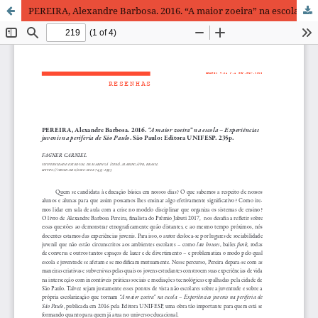
PEREIRA, Alexandre Barbosa. 2016. “A maior zoeira” na escola – Experiências juvenis na periferia de São Paulo. São Paulo: Editora UNIFESP. 235p